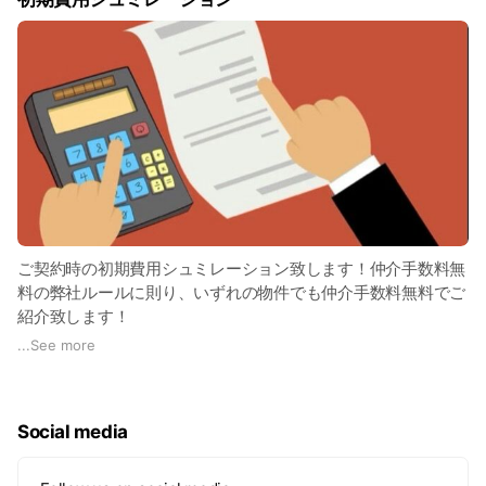
ご契約時の初期費用シュミレーション致します！仲介手数料無
料の弊社ルールに則り、いずれの物件でも仲介手数料無料でご
紹介致します！
...
See more
初期費用シュミレーションは、、、
・ライン
・メール
Social media
にて送信致します。
計算時にご契約（入居／鍵受領）開始のご希望日もお知らせ頂