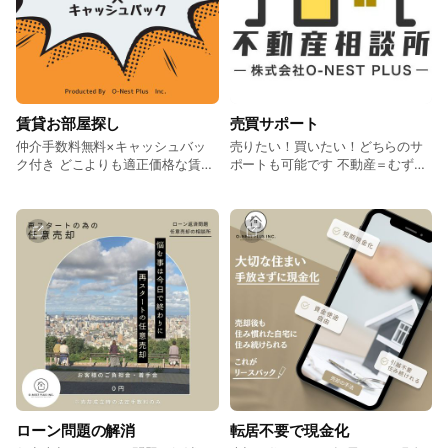
賃貸お部屋探し
売買サポート
仲介手数料無料×キャッシュバッ
売りたい！買いたい！どちらのサ
ク付き どこよりも適正価格な賃貸
ポートも可能です 不動産＝むずか
契約のご提案 ●仲介手数料はゼロ
しい。 分かりづらいを。分かりや
円 ●キャッシュバック付き ●ライ
すいに。 これが弊社の最大のミッ
ンで完結可能 ●不動産のプロ、宅
ションです！ 誰よりも分かりやす
建士がサポート ●現地集合、現地
く、安心の不動産取引をご提供い
解散可能 ●送迎可能 ●採寸サポー
たします。
ト ●提携の引越し業者紹介可能 ●
持込物件も、物件ご提案も可能
ローン問題の解消
転居不要で現金化