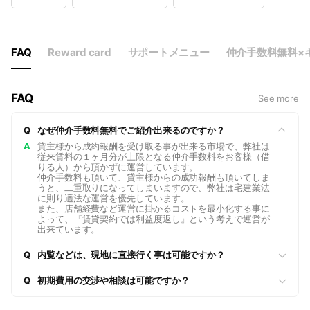
Wed
10:00 - 18:00
Thu
10:00 - 18:00
Fri
10:00 - 18:00
Sat
10:00 - 18:00
FAQ
Reward card
サポートメニュー
仲介手数料無料×
※不定休の為、お客様のご予定に合わせて営業中
FAQ
See more
Q
なぜ仲介手数料無料でご紹介出来るのですか？
A
貸主様から成約報酬を受け取る事が出来る市場で、弊社は
従来賃料の１ヶ月分が上限となる仲介手数料をお客様（借
りる人）から頂かずに運営しています。
仲介手数料も頂いて、貸主様からの成功報酬も頂いてしま
うと、二重取りになってしまいますので、弊社は宅建業法
に則り適法な運営を優先しています。
また、店舗経費など運営に掛かるコストを最小化する事に
よって、『賃貸契約では利益度返し』という考えで運営が
出来ています。
Q
内覧などは、現地に直接行く事は可能ですか？
Q
初期費用の交渉や相談は可能ですか？