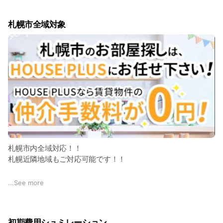
●不動産のプロ宅建士がお客様と二人三脚で
業活動が少ない為、中立な判断が
しやすい仕組みです。 他にも、通
●お見積り比較もウェルカム、適正価格のご提案
常の売却や、買取。任意売却など
札幌市全域対象
●サポートプランも多数ご用意
の方法も同時に検証し最適解を導
き出します。
札幌市内全域対応！！
札幌近隣地域もご対応可能です！！
対象地域は・・・
...
See more
札幌市内、江別市、小樽市、北広島市、恵庭市、千歳市、石狩
市など
初期費用シュミレーション