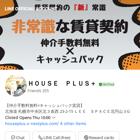
ＨＯＵＳＥ ＰＬＵＳ＋
Friends
355
【仲介手数料無料×キャッシュバック賃貸】
北海道 札幌市中央区北３条西 23-2-15 ＬＥＥ ＳＰＡＣＥ北円山３G
Closed
Opens Thu 10:00
houseplus.o-nestplus.com/
4 other items
Sun
10:00 - 18:00
Mon
10:00 - 18:00
Tue
10:00 - 18:00
Chat
LINE Call (free)
Reward cards