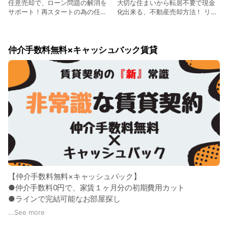
任意売却で、ローン問題の解消を
大切な住まいから転居不要で現金
サポート！再スタートの為の任意
化出来る、不動産売却方法！ リー
売却。 住宅ローンで問題が発生し
スバックで最短１週間の資金調達
た時は、どこに何を相談すればよ
を！ 弊社のリースバックは少し特
いのか・・・ 相談もしずらい問題
殊です。 ポイントは以下の内容で
だし、どこに相談するのが正解か
す↓↓ ●自社では絶対にリースバ
仲介手数料無料×キャッシュバック賃貸
も分からない。 こんな時、私たち
ックしない ●提携の金融機関がリ
がイチからサポートを致します！
ースバック契約 ●弊社はその取次
住宅ローンだけの問題ではないケ
とお客様のサポートを ●複数社同
ースも多い為、各専門家との連携
時見積もりで、適正価格 ●他売却
で問題解決に挑みます。 一日も早
活動との同時進行OK 提携の金融機
いご相談が、その後のカギとなり
関系のリースバック取扱業者との
ますので、お早目に信頼できる専
協業でお客様のサポートを行いま
門家へのご相談を！
す。このため、不動産会社が自社
リースバックする際などで問題に
なる『安価な買取金額』問題や、
『高額な賃貸契約の強要』など、
問題点を解消出来ます。 リースバ
ックが正解なのか？ 他の方法はチ
【仲介手数料無料×キャッシュバック】
ャレンジ出来ないのか？ お客様の
様々な疑問を弊社は中立の立場で
●仲介手数料0円で、家賃１ヶ月分の初期費用カット
サポートが出来る仕組みです。 弊
●ラインで完結可能なお部屋探し
社は、リースバックで進むとなり
●キャッシュバック付き
...
See more
ました際の売買契約書類作成を担
●他社様比較で10万円台の差が出るケースもあり
う事が基本となり、金銭の絡む営