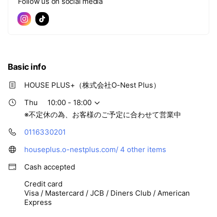
Follow us on social media
けましたら概算の日割計算も行ってご提出致します。
ご依頼時は下記情報をご提供下さい。
▽必要情報▽
・物件情報（物件名or掲載URL）
Basic info
・契約開始予定日（未定の場合月初計算）
・保証人の有無
HOUSE PLUS+（株式会社O-Nest Plus）
・保証会社利用の希望
Thu
10:00 - 18:00
※不定休の為、お客様のご予定に合わせて営業中
以上をお知らせ下さい。
0116330201
お預かり後は、速やかに費用計算しお届け出来ますよう努めま
す。
houseplus.o-nestplus.com/
4 other items
Cash accepted
お気軽に初期費用シュミレーションをご依頼下さい！！
Credit card
Visa / Mastercard / JCB / Diners Club / American
Express