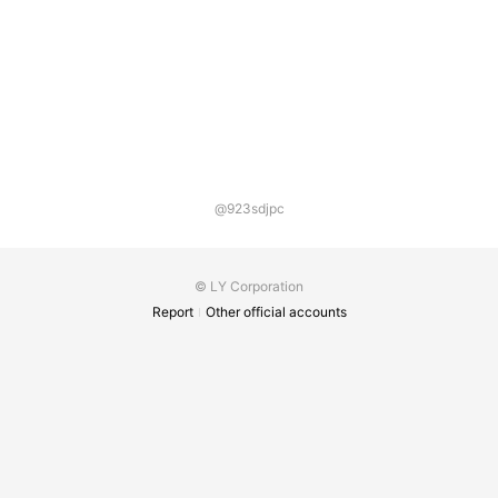
@923sdjpc
© LY Corporation
Report
Other official accounts