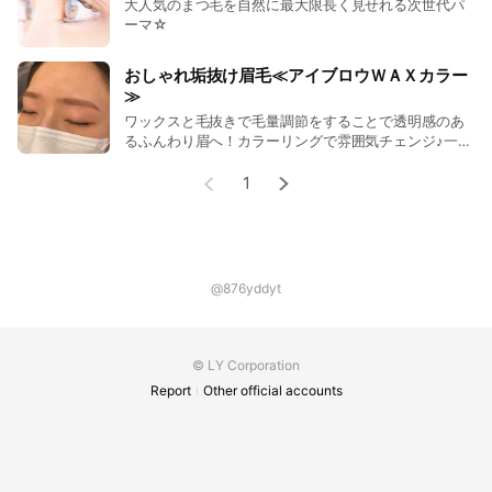
大人気のまつ毛を自然に最大限長く見せれる次世代パ
ーマ☆
おしゃれ垢抜け眉毛≪アイブロウＷＡＸカラー
≫
ワックスと毛抜きで毛量調節をすることで透明感のあ
るふんわり眉へ！カラーリングで雰囲気チェンジ♪一気
に垢抜ける人気メニュー☆ ＊２週間は眉毛の処理をせ
ずにお越しください。当日は数時間赤みが出る場合も
1
ございます。
@876yddyt
© LY Corporation
Report
Other official accounts