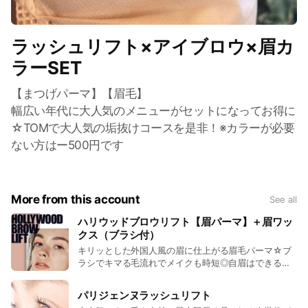
ラッシュリフト×アイブロウ×眉カ
ラーSET
【まつげパーマ】【眉毛】
幅広い年代に大人気のメニューがセットになってお得に
☆TOMで大人気の垢抜けコースを是非！※カラーが必要
ない方はー500円です
More from this account
See all
ハリウッドブロウリフト【眉パーマ】＋眉ワッ
クス（ブラシ付）
キリッとした外国人風の眉に仕上がる眉毛パーマ☆ブ
ラシでキマる毛流れでメイクも時短◎自眉はできるだ
け伸ばした状態でご来店下さい。無駄な眉毛はWAXで
すっきり整えます。
パリジェンヌラッシュリフト