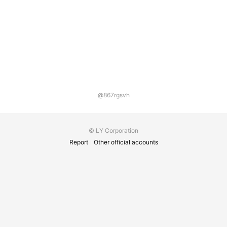
@867rgsvh
© LY Corporation
Report
Other official accounts