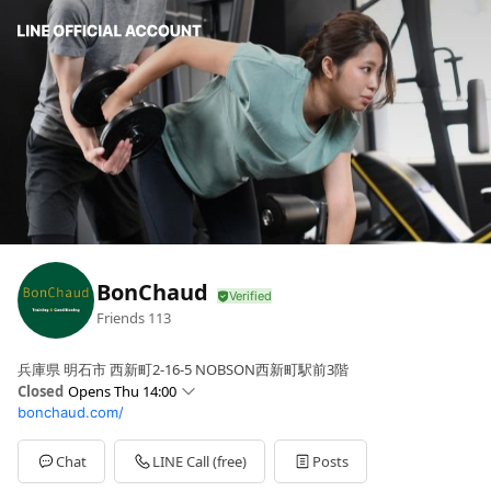
BonChaud
Friends
113
兵庫県 明石市 西新町2-16-5 NOBSON西新町駅前3階
Closed
Opens Thu 14:00
bonchaud.com/
Sun
13:00 - 17:00
Mon
10:00 - 20:00
Tue
10:00 - 20:00
Chat
LINE Call (free)
Posts
Wed
10:00 - 20:00