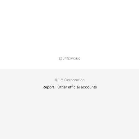
@849xwxuo
© LY Corporation
Report
Other official accounts