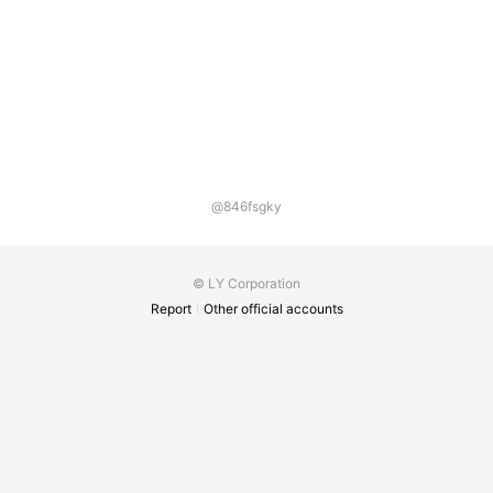
@846fsgky
© LY Corporation
Report
Other official accounts