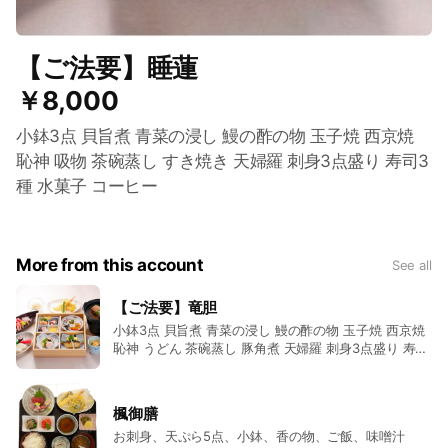
【ご法要】睡蓮
￥8,000
小鉢3点 貝旨煮 青菜の浸し 鰻の酢の物 玉子焼 西京焼
恥神 吸物 茶碗蒸し すき焼き 天婦羅 刺身3点盛り 寿司3
種 水菓子 コーヒー
More from this account
See all
【ご法要】竜胆
小鉢3点 貝旨煮 青菜の浸し 鰻の酢の物 玉子焼 西京焼
恥神 うどん 茶碗蒸し 豚角煮 天婦羅 刺身3点盛り 寿司
3種 アイスクリーム コーヒー
楓御膳
お刺身、天ぷら5点、小鉢、香の物、ご飯、味噌汁