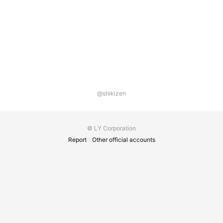
@shikizen
© LY Corporation
Report
Other official accounts