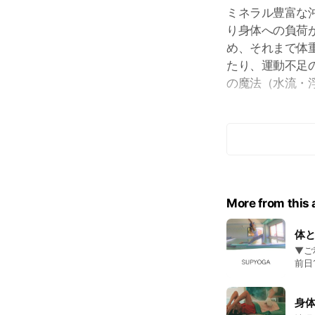
ミネラル豊富な
り身体への負荷
め、それまで体
たり、運動不足
の魔法（水流・
▼ご利用料金
30分/2,000円
30分×4回/6,0
▼ご予約先
More from this
タラソセンターフロ
（前日までの要
体
▼ご利用料
前日1
(SH
身