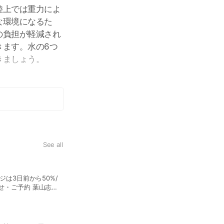
陸上では重力によ
な環境になるた
の負担が軽減され
きます。水の6つ
きましょう。
See all
水中ボディワーク
温かい海水の無重力状態に身体を
解放と調和を図る水中ボディワ
に渡るリラックスとリセットの効果があるといわれてい
分/12,
沖縄の泥でお肌スッキリ