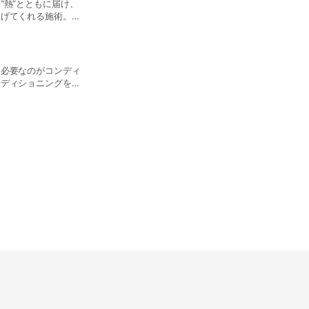
“熱”とともに届け、
※2022/10/05時点_クチャ入荷未定
上げてくれる施術。母
分/1,100円 当日フロントにて
るはず。要らないもの
ギーを注いで身体の内
用料金
骨盤調整
98-983-2323
に必要なのがコンディ
カイロプラクティックは骨盤や背
ンディショニングを行
生活習慣の運動・栄養・睡眠の
。疲れを溜めない、不
たアドバイスをしながら施術プ
を重ねてもイキイキとした生活がおく
60分/4,400円 ▼ご