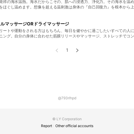
発祥の海水温熱。海水だからこその、肌への浸透力、浄化力。その海水を温め
をほぐし温めます。想像を超える温刺激は身体の『自己回復力』を根本から
海の澄んだエネルギーと燃え揺れる火のエネルギーが身体と心を整えてくれ
労物質、老廃物)にサヨナラしたら、空っぽの心身にたっぷりと自然のエネル
ら元気に、あなたらしい心地よく過ごせるコンディションへ整えていきましょう。 ▼ご利
ルマッサージORドライマッサージ
60分/10,000円(沖縄県民割引8,500円) ▼ご予約先 タラソセンターフロント 0
リートや運動をされる方はもちろん、毎日を健やかに過ごしたいすべての人
ニング。自分の身体に合わせた筋膜リリースやマッサージ、ストレッチでコ
とで、むくみが解消され、身体をよりよい心地よい状態へと整えていきます
然にふせぐあなたらしい体づくりを始めていきましょう。 ▼ご利用料金 60分/12,000円(沖縄県
1
民割引料金10,000円) ▼ご予約先 タラソセンターフロント 098-983-2323
@793rlhpd
© LY Corporation
Report
Other official accounts