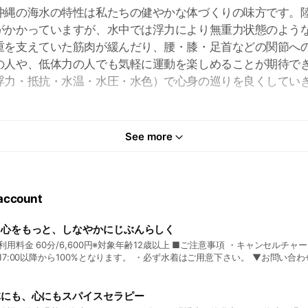
沖縄の海水の特性は私たちの健やかな体づくりの味方です。
がかかっていますが、水中では浮力により無重力状態のよう
重を支えていた筋肉が緩んだり、腰・膝・足首などの関節へ
の人や、低体力の人でも気軽に運動を楽しめることが期待で
浮力・抵抗・水温・水圧・水色）で心身の巡りを良くしてい
See more
00円※セット料金
 account
ント098-983-2323
予約）
と心をもっと、しなやかにじぶんらしく
金 60分/6,600円※対象年齢12歳以上 ■ご注意事項 ・キャンセルチャージは3日前から50%/
7:00以降から100%となります。 ・必ず水着はご用意下さい。 ▼お問い合わせ・ご予約 葉山志帆
IHO HAYAMA) supyogaokinawa@gmail.com
体にも、心にもスパイスセラピー