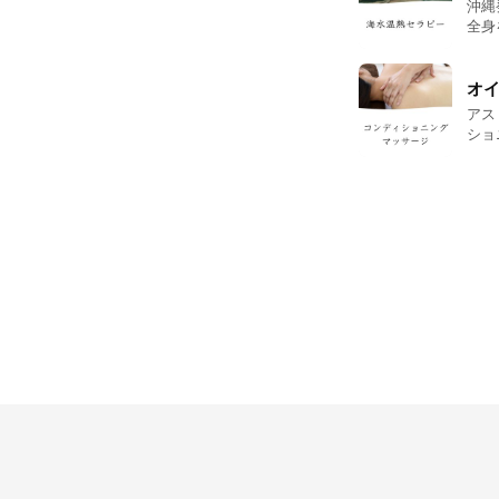
沖縄
全身
なる
(疲
側か
オイ
アス
ショ
うこ
調を未