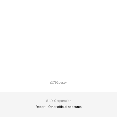
@792qerzv
© LY Corporation
Report
Other official accounts