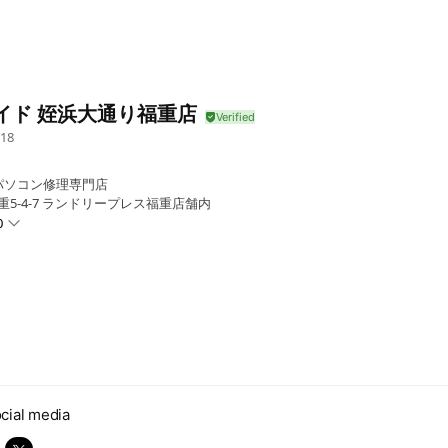
イド 姪浜大通り福重店
18
パソコン修理専門店
重5-4-7 ランドリープレス福重店舗内
0
※ご来店前に必ず、ご予約くださいませ。
cial media