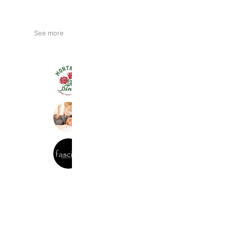
See more
モントローズダイナー糸島
434 friends
リラクゼーション ゆきやなぎ
490 friends
ファシーノ
1,155 friends