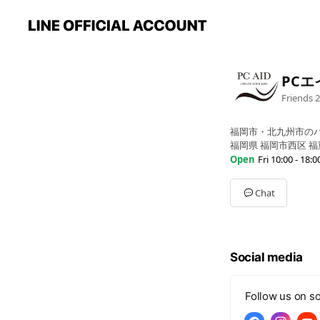
PCエ
Friends
2
福岡市・北九州市の
福岡県 福岡市西区 福
Open
Fri 10:00 - 18:0
Sun
Closed
Mon
10:00 - 18:00
Chat
Tue
10:00 - 18:00
Wed
10:00 - 18:00
Thu
10:00 - 18:00
Fri
10:00 - 18:00
Social media
Sat
10:00 - 16:00
日・祝日は定休日。
Follow us on so