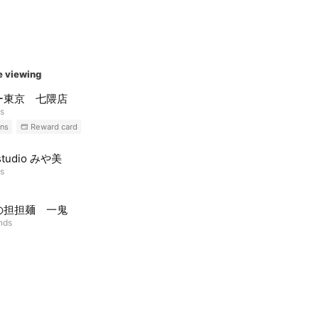
e viewing
ー東京 七隈店
ds
ns
Reward card
 studio みや美
ds
の担担麺 一鬼
ends