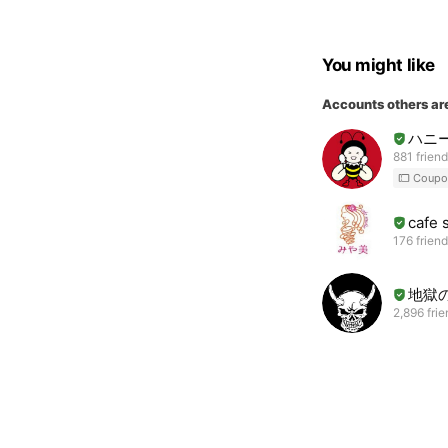
You might like
Accounts others ar
ハニ
881 frien
Coupo
cafe
176 frien
地獄
2,896 fri