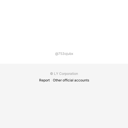
@753ojubx
© LY Corporation
Report
Other official accounts