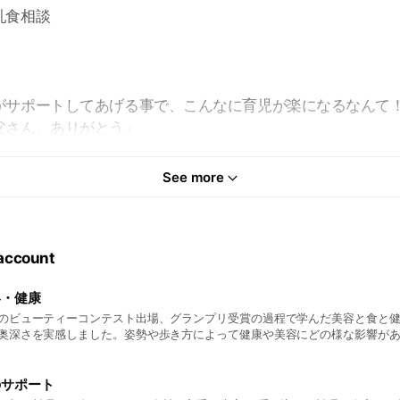
乳食相談
がサポートしてあげる事で、こんなに育児が楽になるなんて
父さん、ありがとう」
ってもらえる未来をつくりましょう。
See more
ー、添加物、免疫力の関係なども含め、カラダは食べたもの
 account
容・健康
のビューティーコンテスト出場、グランプリ受賞の過程で学んだ美容と食と
奥深さを実感しました。姿勢や歩き方によって健康や美容にどの様な影響が
イリング、コーディネート、メイクの知識の習得し、様々な運が重なりミュ
を受賞させて頂きました。私のお店では美容と健康を気にされるモデルさん
ロケ弁やオードブル、お弁当と好評を頂いております。ぜひその知識を方法
のサポート