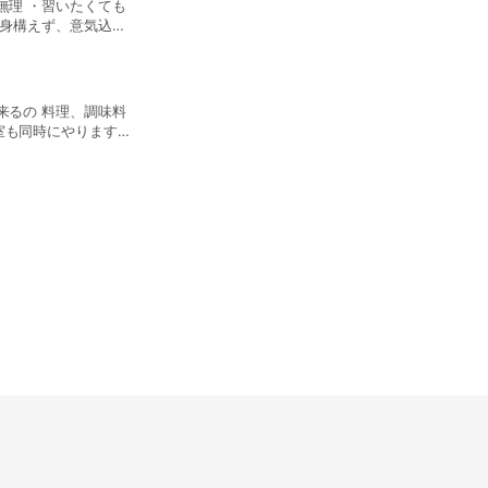
無理 ・習いたくても
や生活
贅沢してみませんか？
おかずの使い道アレン
、調味料
室も同時にやります。
時間で）