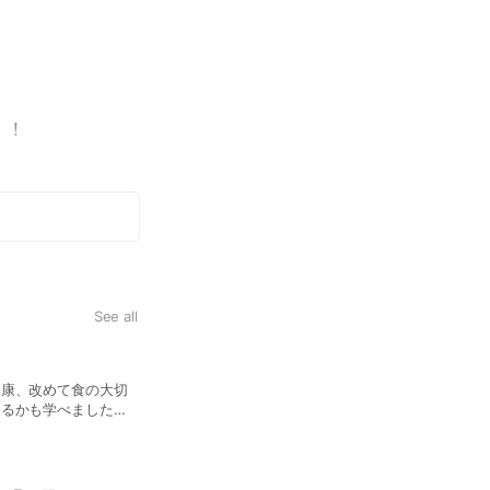
！！
で出来ているとい
See all
健康、改めて食の大切
あるかも学べました。
ーズコンテストグラン
や看護師さんなどに
をご家庭でも！！