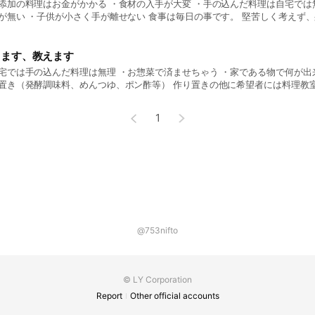
添加の料理はお金がかかる ・食材の入手が大変 ・手の込んだ料理は自宅では
 ・子供が小さく手が離せない 食事は毎日の事です。 堅苦しく考えず、身構えず、意気込ま
 普段使い、程よい手抜き、毎日の生活に取り入れられる方法をお伝え致します。 ★日々仕事
る上で、自分の為、家族の為に食事作りがストレスになってる方、たまーに
料理を食べてもらって、実際に無添加料理が簡単って事と、少しだけ残った
ります、教えます
どをお教えします。
宅では手の込んだ料理は無理 ・お惣菜で済ませちゃう ・家である物で何が出来るの 料理
置き（発酵調味料、めんつゆ、ポン酢等） 作り置きの他に希望者には料理教
内であれば、簡単な家事もサポートいたします。（あくまでも料理後の残り
1
@753nifto
© LY Corporation
Report
Other official accounts