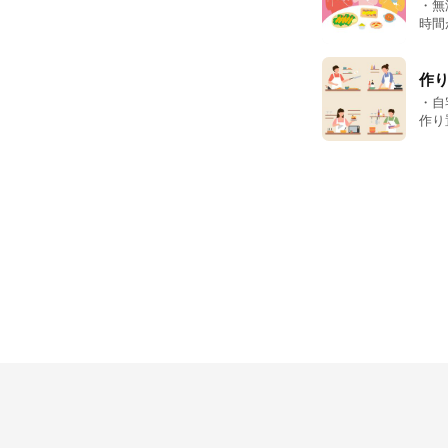
・無
時間が無い
ず。
をす
★お
作
ジな
・自
作り
時間