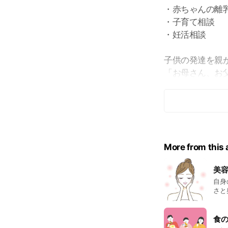
・赤ちゃんの離
・子育て相談
・妊活相談
子供の発達を親
「お母さん、お
いつか子供に言
風邪、アレルギ
う事。
More from this
美
自身
さと
スタ
プリ
も、
食