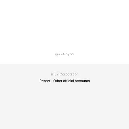
@724ihypn
© LY Corporation
Report
Other official accounts