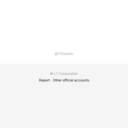
@722sonbv
© LY Corporation
Report
Other official accounts