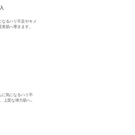
入
になるハリ不足やキメ
質美肌へ導きます。
もに気になるハリ不
し、上質な弾力肌へ。