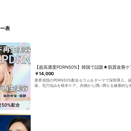
ー表
【超高濃度PDRN50%】韓国で話題★肌質改善ケ
￥14,000
業界屈指のPDRN50%配合セラムをダーマで深部導入。
燥、毛穴悩みを根本ケア。内側から潤い満ちる健康的な