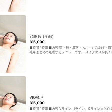
顔脱毛（全顔）
￥5,000
■時間 1時間 ■内容 額・頬・鼻下・あご・もみあげ・眉間など、顔の細かい産
毛をまとめて処理するメニューです。 メイクのりが良く
り肌がトーンアップします。 ムダ毛ケアと美肌ケアを同
すめです。
VIO脱毛
￥5,000
■時間 1時間 ■内容 Vライン、Iライン、Oラインまとめて施術。 お得なメニュ