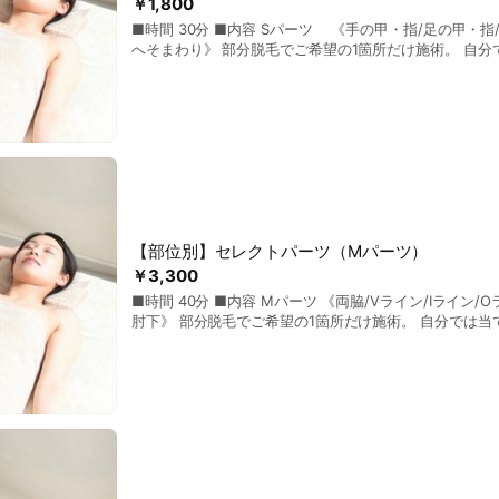
￥1,800
■時間 30分 ■内容 Sパーツ 《手の甲・指/足の甲・指/鼻下/あご/乳輪周り/
へそまわり》 部分脱毛でご希望の1箇所だけ施術。 自分では当てにくい部位
も、経験豊富なスタッフが丁寧に施術します。
【部位別】セレクトパーツ（Mパーツ）
￥3,300
■時間 40分 ■内容 Mパーツ 《両脇/Vライン/Iライン/Oライン/襟足/頬/肘上/
肘下》 部分脱毛でご希望の1箇所だけ施術。 自分では当てにくい部位も、経験
豊富なスタッフが丁寧に施術します。