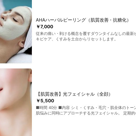
AHAハーバルピーリング（肌質改善・抗糖化）
￥7,000
従来の痛い・剥ける概念を覆すダウンタイムなしの最新
キビケア、くすみを土台からリセットします。
【肌質改善】光フェイシャル（全顔）
￥5,500
■時間 40分 ■内容 シミ・くすみ・毛穴・肌全体のトーンアップなど、複数の
肌悩みに同時にアプローチする光フェイシャル。 定期的
もおすすめです。 肌質改善を目指したい方は、ぜひ一度