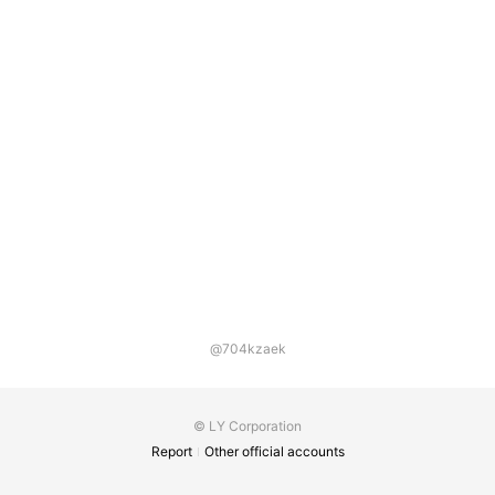
@704kzaek
© LY Corporation
Report
Other official accounts