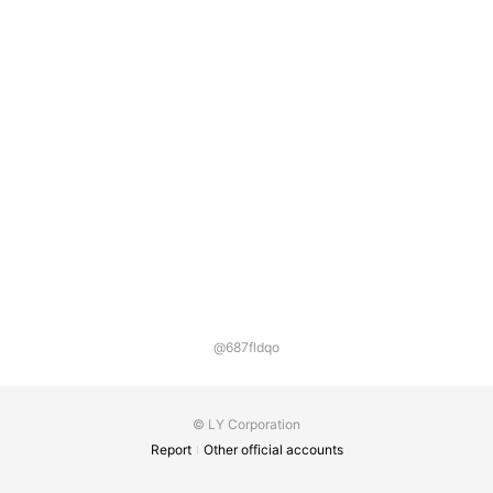
@687fldqo
© LY Corporation
Report
Other official accounts