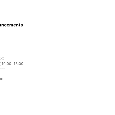
uncements
3◇
)10:00~16:00
┈┈┈
00