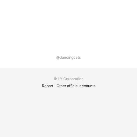
@dancingcats
© LY Corporation
Report
Other official accounts