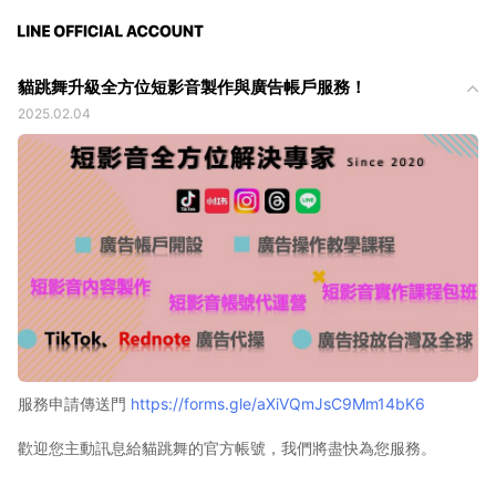
貓跳舞升級全方位短影音製作與廣告帳戶服務！
2025.02.04
服務申請傳送門
https://forms.gle/aXiVQmJsC9Mm14bK6
歡迎您主動訊息給貓跳舞的官方帳號，我們將盡快為您服務。