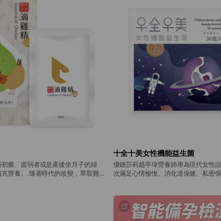
十全十美女性機能益生菌
病初癒、虛弱者或是產後坐月子的婦
優德莎莉趙亭瑋營養師專為現代女性
代的改變，萃取雞隻
次滿足心情愉悅、消化道保健、私密
工熬煮的雞湯，進步到透過高壓爐完整
助眠、健康維持、養顏美容七大必須調
滴雞精，唯一不變的是那份為妳著想的
數高達400億，拒絕使用任何無用菌
糖、果汁粉調味，成分簡單讓你體驗