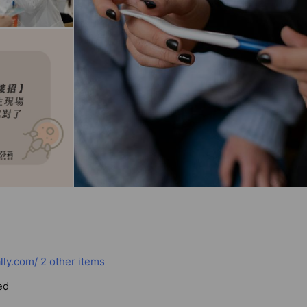
lly.com/
2 other items
ed