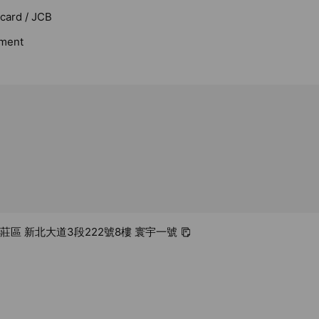
rcard / JCB
ment
新莊區 新北大道3段222號8樓 寰宇一號