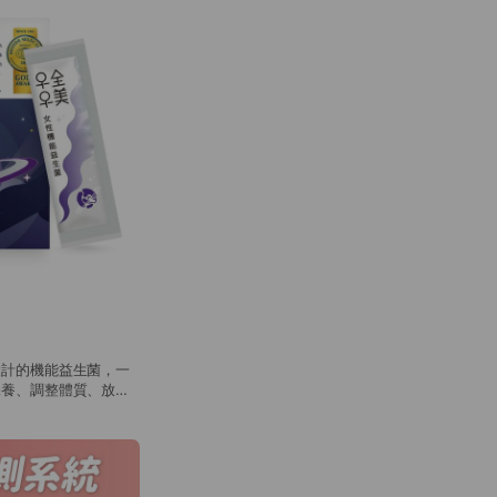
設計的機能益生菌，一
保養、調整體質、放鬆
理！每包3公克出廠菌
衝高菌數！無添加砂
無負擔。