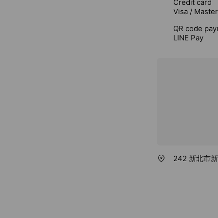
Credit card
Visa / Maste
QR code pay
LINE Pay
242 新北市