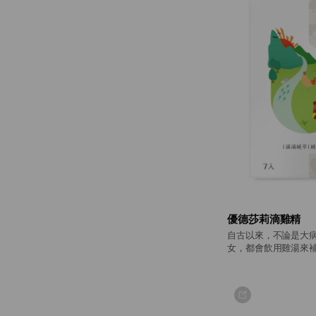
優德莎莉滴雞精
自古以來，不論是大
女，都會飲用雞湯來補充營養。 隨著時
精華已從自家耗時費
萃取又可常溫保存的
心。