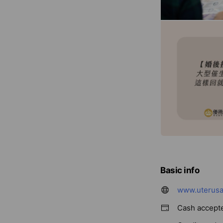
Basic info
www.uterusa
Cash accept