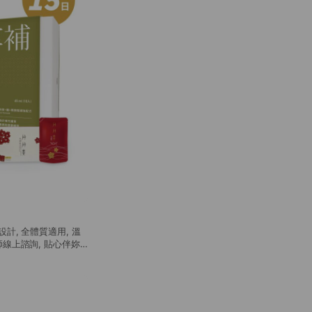
計, 全體質適用, 溫
師線上諮詢, 貼心伴妳