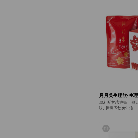
月月美生理飲-生理
專利配方讓妳每月都 #
味, 撕開即飲免沖泡