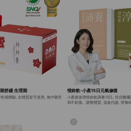
期舒緩 生理期
惜妳飲-小產15日元氣修復
有感體驗, 全體質皆可使用, 無中藥苦
小產後使用惜妳飲調養15日, 符合醫囑設
和不刺激。調整體質, 促進代謝, 營養
走過這個時期。