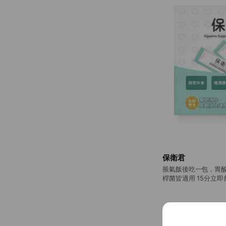
保衛君
脹氣飯後吃一包，胃酸
桿菌皆適用 15分立
衛成功！
Mixed media fe