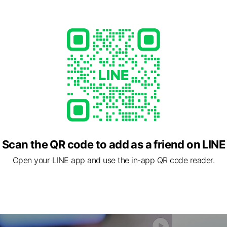
Scan the QR code to add as a friend on LINE
Open your LINE app and use the in-app QR code reader.