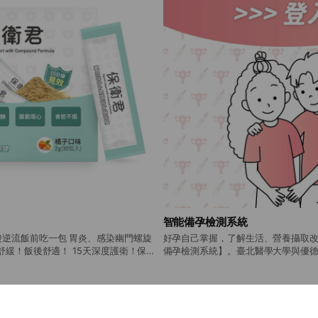
智能備孕檢測系統
逆流飯前吃一包 胃炎、感染幽門螺旋
好孕自己掌握，了解生活、營養攝取
即舒緩！飯後舒適！ 15天深度護衛！保
備孕檢測系統】。臺北醫學大學與優
發，90天內無限使用次數，3分鐘即
的備孕生活改進方式！
ed