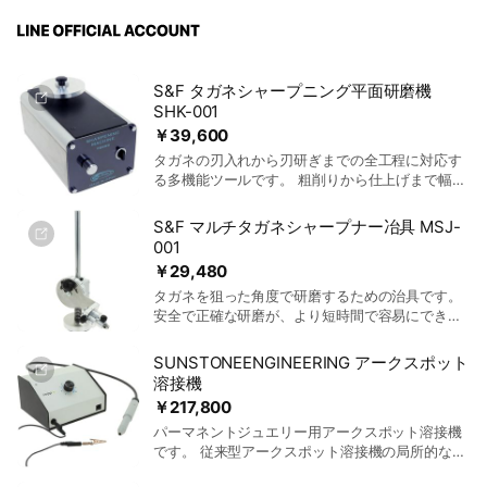
S&F タガネシャープニング平面研磨機
SHK-001
￥39,600
タガネの刃入れから刃研ぎまでの全工程に対応す
る多機能ツールです。 粗削りから仕上げまで幅広
く対応することができ、交換可能(別売)の研磨デ
ィスクを備えており、どんな研磨作業にも対応可
S&F マルチタガネシャープナー冶具 MSJ-
能です。 回転数はツマミで簡単に調節可能、作業
001
効率を大幅に向上させます。 さらに、正転・逆転
￥29,480
の切り替えができます。 精度が高いため、タガネ
タガネを狙った角度で研磨するための治具です。
や刃物以外にも平面を使った研磨作業全般に使用
安全で正確な研磨が、より短時間で容易にできる
することができます。
ようになります。 縦軸と横軸に5度刻みでメモリ
がついており、角度調節が可能です。 底面には磁
SUNSTONEENGINEERING アークスポット
石が装備されており、金属面や研磨機にしっかり
溶接機
と固定できます。 バネが標準付属されており、バ
￥217,800
ネの反動を使いながら上下に動かして研磨するこ
パーマネントジュエリー用アークスポット溶接機
とで底面(Heel面)をカーブ状に研磨することがで
です。 従来型アークスポット溶接機の局所的な溶
き、曲線に対応したタガネを製作することが可能
接機能を保ちつつ、出力パワーを適切に抑えるこ
です。