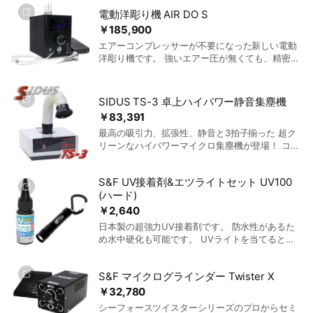
とで、ジュエリーに使用される細いチェーンの精
電動洋彫り機 AIR DO S
密な溶接を可能にしました。 ジュエリー製作に最
適化されたこの機械は、高品質な仕上がりを実現
￥185,900
し、繊細な素材にも対応可能です。 初心者でも取
エアーコンプレッサーが不要になった新しい電動
り扱いやすく、低価格なエントリーモデルです。
洋彫り機です。 強いエアー圧が無くても、精密な
非常にシンプルな操作性で、世界中の多くのパー
空気圧システムによりハイパワーで彫刻すること
マネントジュエリーアーティストに選ばれていま
が可能です。 機械自体の静音性が非常に高く、騒
す。
音問題も解決できます。 また、他の洋彫り機械に
SIDUS TS-3 卓上ハイパワー静音集塵機
比べて安価なため、洋彫り作業自体を諦めていた
￥83,391
人や悩んでいた人でも導入しやすい価格となりま
最高の吸引力、拡張性、静音と3拍子揃った 超ク
した。 従来のエアーコンプレッサーが必須だった
リーンなハイパワーマイクロ集塵機が登場！ コン
洋彫り機械に比べ、多くのデメリットが解消され
パクトな卓上サイズ、手元の粉塵をパワフルに吸
ています。
いこむホースタイプ。 フード部分にLEDライトが
S&F UV接着剤&エツライトセット UV100
ついて明るく作業可能。 吸引力の強さはフロント
(ハード)
パネルで段階調整。 粉塵の処理は、内部に取付ら
れているパックフィルターが 取り外し可能なので
￥2,640
簡単にクリーニングが可能！
日本製の超強力UV接着剤です。 防水性があるた
め水中硬化も可能です。 UVライトを当てると、4
秒で硬化開始します。 ※完全硬化までには時間が
かかります。 硬化前の粘度：中粘度 硬化後の硬
S&F マイクログラインダー Twister X
さ：ハード 【接着できる素材】 ガラス、金属、
木、布、紙、プラスチック、セラミック等、ほぼ
￥32,780
すべての素材に対応しています。 【接着ができな
シーフォースツイスターシリーズのプロからセミ