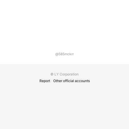
@585mckrr
© LY Corporation
Report
Other official accounts