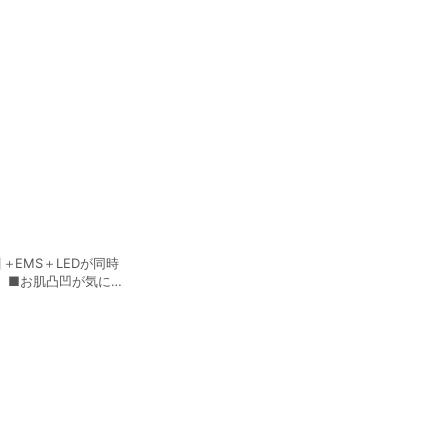
＋EMS＋LEDが同時
■おなかやウエストラ
｡｡｡（美肌編） ■
 ■シワ・法令線が気
■顔の印象が変わっ
（1日30分まで使用