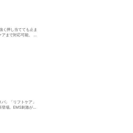
強く押し当てても止ま
アまで対応可能。 ■
税込）
スパ」「リフトケア」
登場。EMS刺激が
アタッチメントもプラス