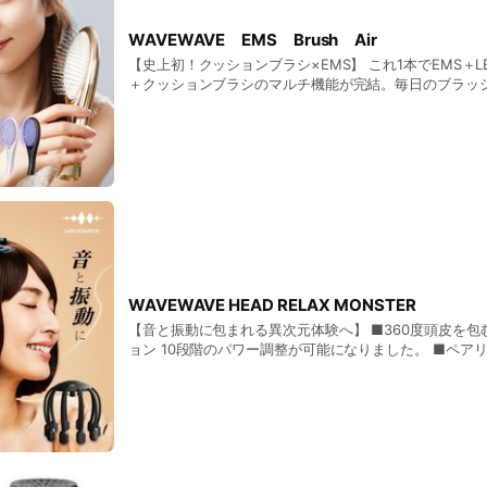
WAVEWAVE EMS Brush Air
【史上初！クッションブラシ×EMS】 これ1本でEMS＋
＋クッションブラシのマルチ機能が完結。毎日のブラッ
する頭皮のリフトケアと髪の艶感を同時に叶えるクッション
8,800円（税込）
WAVEWAVE HEAD RELAX MONSTER
【音と振動に包まれる異次元体験へ】 ■360度頭皮を
ョン 10段階のパワー調整が可能になりました。 ■ペア
Bluetoothをつかえばスマホと連動して音楽が楽しめま
手が空くから好きな時間、好きな場所で使える。 ■約152㎜×152㎜×150
㎜ / 263g 定価18,800円（税込）