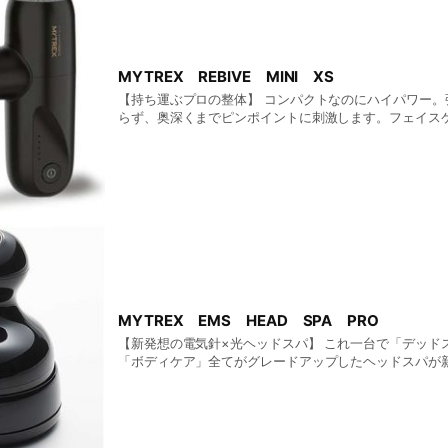
MYTREX REBIVE MINI XS
【持ち運ぶプロの整体】 コンパクトなのにハイパワー。
らず、奥深くまでピンポイントに刺激します。フェイスケ
約116.5㎜×72.5㎜×41㎜ / 約265g 定価11,880円（
MYTREX EMS HEAD SPA PRO
【新発想の電気針×光ヘッドスパ】 これ一台で「デッド
「ボディケア」全てがグレードアップしたヘッドスパが新
180％UP、さらに美肌を叶えるLEDも搭載。ニードル
でより効果的な頭皮ケアを可能に。 ■約129㎜×98㎜×98㎜ / 約285ｇ 定価
15,950円（税込）