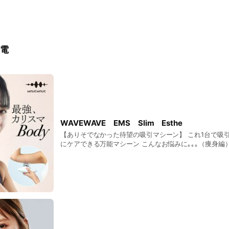
電
WAVEWAVE EMS Slim Esthe
【ありそでなかった待望の吸引マシーン】 これ1台で吸引
にケアできる万能マシーン こんなお悩みに｡｡｡（痩身編） ■お肌凸凹が気にな
る ■むくみやたるみが気になる ■ヒップアップしたい 
インをすっきりさせたい ■美脚になりたい こんなお悩みに
くすみが気になる ■フェイスラインをスッキリさせたい
になる ■肌艶を良くしたい 『もう手放せない』と高評価 ■二の腕がすっきり
した。 53.5％ ■からだにツヤがでてきた 31.6％ 
た 14.9％ 絞りながらエイジングケアできちゃう！！！ ■サイズ：153㎜
×60㎜×63㎜ / 約234g ■充電3時間で60分使用可能
可） 定価11,000円（税込）