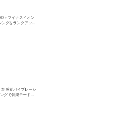
LED＋マイナスイオン
シングをランクアップ
ブラシ。 定価
包む新感覚バイブレーシ
リングで音楽モードへ
す。 ■ハンズフリー 両