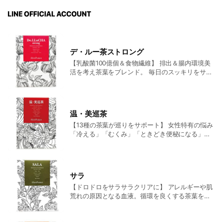
デ・ルー茶ストロング
【乳酸菌100億個＆食物繊維】 排出＆腸内環境美
活を考え茶葉をブレンド。 毎日のスッキリをサポ
ートするティータイプのサプリメントです。アッ
プルテイストで飲みやすく美味しい。 こんな方に
おすすめ ■3日以上ためこむことが多い ■食べす
ぎ ■ニキビ、吹き出物が多い ■十分なスッキリ感
温・美巡茶
がない ■のぼせやすい 内容量：4g×30包 定価
【13種の茶葉が巡りをサポート】 女性特有の悩み
4,212円（税込）
「冷える」「むくみ」「ときどき便秘になる」を
トータルサポート。気血水の巡りを良くして悩み
の原因『汚血』を浄化する茶葉を国際中医薬膳師
が茶葉を厳選し根本的に改善を目指す薬膳茶。 こ
んな方におすすめ ■肩こりや偏頭痛がある ■むく
サラ
みやすい ■冷えがありときどき便秘になる 内容
【ドロドロをサラサラクリアに】 アレルギーや肌
量：4g×30包 定価4,950円（税込）
荒れの原因となる血液。循環を良くする茶葉を国
際中医薬膳師が厳選ブレンド。花粉症やアレルギ
ー、ニキビなどのお悩みに。ノンカフェインだか