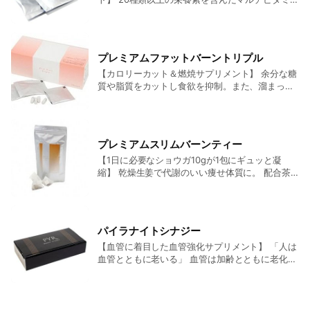
配合 こんな方におすすめ ■ニキビ・吹き出物に悩
100～150mlの水またはぬるま湯に溶かしてお召し
んでいる ■化粧ノリがよくない ■お酒やたばこを
上がりください。 内容量：30包入り 定価7,700円
嗜好している ■ストレス過多、疲れやすい ■食事
（税込）
のバランスが良くない ■髪の痛みが気になる ■朝
プレミアムファットバーントリプル
すっきりしなくてだるい ■顔色が悪い ■食事の回
【カロリーカット＆燃焼サプリメント】 余分な糖
数や時間が不規則 飲み方：朝or夜に1袋を水また
質や脂質をカットし食欲を抑制。また、溜まって
はぬるま湯でお召し上がりください。 内容量：
しまった脂肪を効率よく燃焼を促すダイエットの
180粒入 定価10,260円（税込）
マストアイテム。 食欲抑制＆脂肪燃焼効果のある
『ニーム葉エキス』配合 →脂肪燃焼ホルモン
UP。 こんな方におすすめ ■今の体型が気になる
プレミアムスリムバーンティー
■甘いものor油っこいものが好き ■外食やインス
【1日に必要なショウガ10gが1包にギュッと凝
タント食品が多い ■ついつい間食をしてしまう ■
縮】 乾燥生姜で代謝のいい痩せ体質に。 配合茶
仕事柄夜遅く食べることが多い 飲み方：1日1～3
葉：生姜・紅茶・ステビア葉・バラの花・ローズ
包をお食事の前に水またはぬるま湯でお召し上が
ヒップ・ベニバナ・フェンネル・カモミール・リ
りください。※1包の場合はカロリーが高いお食事
ンデン ★★★アレンジイロイロ★★★ ■お湯の
前がおすすめです。 内容量：30包入（120粒入
かわりにミルクとシナモンでチャイに。 ■はちみ
り） 定価：7,560円（税込）
パイラナイトシナジー
つや黒糖をプラスして辛味を抑えて飲みやすく。
【血管に着目した血管強化サプリメント】 「人は
内容量：30包入り 定価3,780円（税込）
血管とともに老いる」 血管は加齢とともに老化し
ます。 血管が老化すると… ■代謝低下 ■お肌の
老化 ■肥満 ■むくみ ■冷え ■脱毛 など美容と健
康に悪い影響を与えます。 パイラナイトシナジー
は 『血管を若返らせる+血流を上げること』 に特