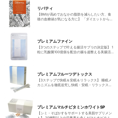
ら夜のリラックスタイムにもおすすめです。 こん
な方におすすめ ■汗や唾液がベトベトしている ■
リバティ
季節的なアレルギーがある ■ニキビができやすい
【BMIが高めでおなかの脂肪を減らしたい方、食
■肌がくすんでいる ■イライラしやすい 内容量：
後の血糖値が気になる方に】 「ダイエットからの
4g×30包 定価4,950円（税込）
解放（LIBERTY）」をテーマに国際中医薬膳師が
茶葉を厳選。全33種の茶葉が代謝アップ＆ダイエ
ットをフルサポートします。 こんな方におすすめ
■落ち込みやすい ■脂っこい食事が多い ■疲れや
プレミアムファイン
すい ■下痢になりやすい ■代謝が悪いと感じる
【3つのステップで叶える腸活サプリの決定版】 1
内容量：3g×20包 定価4,290円（税込）
粒に乳酸菌100億個を配合の腸を超整える美腸活
サプリ STEP1：腸内の清掃 ［αリポ酸・ケルセチ
ン・パパイヤ酵素・杜仲茶エキス］ STEP2：腸内
環境を整える ［乳酸菌・サラシア・ギムネマ］
STEP3：たまった便をスムーズに排出 ［キャンド
プレミアムフルーツデトックス
ルプッシュ・ドクダミ・ルイボス・白桃花］ 飲み
【3ステップで快眠＆安眠＆リラックス】 睡眠メ
方：一日5粒の飲用がおすすめです。 内容量：70
カニズムを徹底追究し快眠・安眠・リラックスで
粒（14日分） 定価4,860円（税込）
きる有効成分を最大限に配合した睡眠サプリメン
ト。 STEP1：スムーズな眠りと質の高い睡眠に導
く入眠サポート ［クワンソウエキス・ギャバ］
STEP2：気分を落ち着かせ、成長ホルモンを活性
プレミアムマルチビタミンホワイトSP
化 ［グリシン・アルギニン］ STEP3：ホルモン
【シミ・そばかすをサポートする美肌サプリメン
バランスを整えて、女性らしいラインへ ［大豆イ
ト】 20種類以上の栄養素を含んだマルチビタミン
ソフラボン・ザクロエキス］ 飲み方：1日1包を