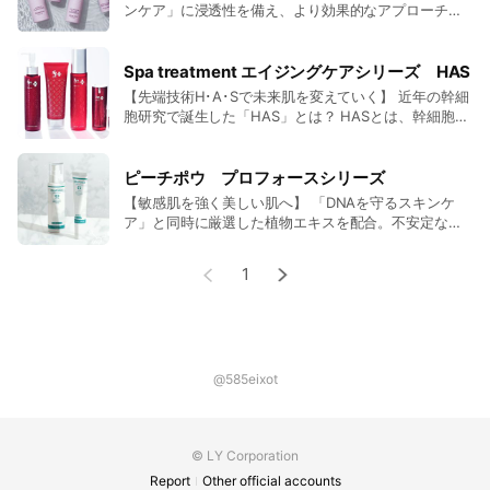
ンケア」に浸透性を備え、より効果的なアプローチ。
ナノ化、ピコ化して肌なじみを高めた成分で確かな美
しさをサポートするスキンケアコスメです。 ■クレン
ジング 180ml 定価6,050円（税込） ■ウォッシン
Spa treatment エイジングケアシリーズ HAS
グ 95g 定価6,050円（税込） ■ふきとり化粧水
【先端技術H･A･Sで未来肌を変えていく】 近年の幹細
100ml 定価5,060円（税込） ■化粧水 120ml 定価
胞研究で誕生した「HAS」とは？ HASとは、幹細胞を
6,600円（税込） ■クリーム（普～脂性肌） 31g 定
培養する過程から生成されるタンパク質の複合体のこ
価7,700円（税込） ■クリーム（普～乾燥肌） 32g
と。「スパトリートメントエイジングケアシリーズ」
定価9,900円（税込）
で使用されている幹細胞は人の脂肪から採取された幹
ピーチポウ プロフォースシリーズ
細胞を培養し抽出したものを使用しています。人間に
【敏感肌を強く美しい肌へ】 「DNAを守るスキンケ
ヒト由来の幹細胞成分を与えてると、なじみやすくス
ア」と同時に厳選した植物エキスを配合。不安定な環
ッと角質層へ入っていく感覚を得ることができます。
境でもコンディションが整う。ダメージレスな美しい
■クレンジング 150ml 定価4,950円（税込） ■ウォ
肌を育むスキンケアコスメです。 ■クレンジング
1
ッシング 120g 定価4,180円（税込） ■ローショ
180ml 定価6,600円（税込） ■ウォッシング
ン 120ml 定価5,280円（税込） ■エッセンス
200ml 定価5,170円（税込） ■化粧水 120ml 定価
15ml 定価9,900円（税込） ■クリーム 30g 定価
8,030円（税込） ■クリーム 33g 定価8,580円（税
8,800円（税込）
込）
@585eixot
© LY Corporation
Report
Other official accounts