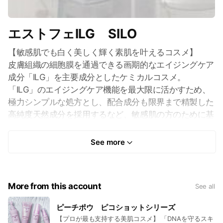
エストフェILG SILO
【敏感肌でも白く美しく輝く素肌を叶えるコスメ】
皮膚組織の細胞膜を通過できる画期的なエイジングケア
成分「ILG」を主要成分としたケミカルコスメ。
「ILG」のエイジングケア機能を最大限に活かすため、
極力シンプルな処方とし、配合成分も限界まで精製した
高純度天然成分を採用するなど、敏感肌の方のために基
材レベルからこだわりました。そのこだわりは、製品の
中身の形態やテクスチャーなど細部にわたっています。
See more
■クレンジング 150g 定価5,280円（税込）
■ウォッシング 210ml 定価5,280円（税込）
More from this account
See all
■ローション 150ml 定価8,580円（税込）
■エッセンス 50ml 定価15,400円（税込）
ピーチポウ ピコショットシリーズ
■クリーム 30g 定価13,200円（税込）
【プロが最も支持する美肌コスメ】 「DNAを守るスキ