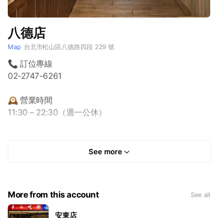
八德店
Map
台北市松山區八德路四段 229 號
📞 訂位專線
02-2747-6261
🕰️ 營業時間
11:30 – 22:30（週一公休）
🚇 交通方式
捷運：南京三民站 3 號出口，步行約 5 分鐘
See more
🚌 公車：可搭乘 204、205、277、279（往東湖）、
306（三重／306區）、63、66 路線，在「八德路四
段」附近站牌下車後步行即可抵達
More from this account
See all
安東店