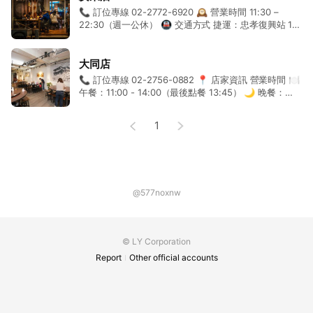
📞 訂位專線 02-2772-6920 🕰️ 營業時間 11:30 –
22:30（週一公休） 🚇 交通方式 捷運：忠孝復興站 1
或 5 號出口，步行約 3–5 分鐘 🚌 公車：307、
310（忠孝東路）、63、49（民權復興路口／中山國中
站），於「安東街／忠孝東路口」或鄰近站牌下車，步
大同店
行 2–5 分鐘
📞 訂位專線 02-2756-0882 📍 店家資訊 營業時間 🍽
午餐：11:00 - 14:00（最後點餐 13:45） 🌙 晚餐：
17:00 - 23:30（最後點餐 22:15） 🚇 交通方式 捷運雙
連站 1 號出口，出站後向左轉即可
1
@577noxnw
© LY Corporation
Report
Other official accounts