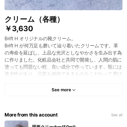
クリーム（各種）
￥3,630
Brift H オリジナルの靴クリーム。
Brift H が何万足も磨いて辿り着いたクリームです。革
の寿命を延ばし、上品な光沢としなやかさを生み出す為
に作りました。化粧品会社と共同で開発し、人間の肌に
塗っても問題ない程、良い成分で作っています。瓶には
遮光性があり、品質を維持できるものをこだわって選び
ました。
See more
素手で温めながら塗り込んでいくと、より効果が得られ
ます。
More from this account
See all
固形クリーナー(50ml)