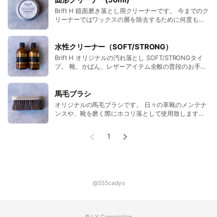
Brift H 鏡面磨き落とし用クリーナーです。 今までのク
リーナーではワックスの層を除去するために何度もク
リーナーを使用することで 革を傷めてしまうことがあ
りましたが、こちらのクリーナーは革を傷めないよう
に ワックスが溶けて拭えるように調合致しました。
水性クリーナー（SOFT/STRONG）
Brift H オリジナルの汚れ落とし SOFT/STRONGタイ
プ。 靴、かばん、レザーアイテム全般の普段のお手入
れにご使用頂けます。 汚れを浮かして拭き取る力があ
るので、汚れが気になる箇所にお使い下さい。
STRONGは職人が使っているプロ用のもので、靴磨き
馬毛ブラシ
上級者向けです。落ちにくい頑固な汚れや、鏡面磨き
オリジナルの馬毛ブラシです。 日々の革靴のメンテナ
の際にできたワックスの膜も取れます。
ンスや、靴を磨く際にホコリ落として使用致します。
毛の密度が高く適度な弾力をもっています。
1
@555cadyo
© LY Corporation