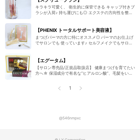
キラキラ可愛く、 衛生的に保管できる キャップ付きブ
ラシが入荷♪ 持ち運びにも◎ エクステの方向性を整え
たり 眉毛のお手入れにどうぞ。
【PHENIX トータルサポート美容液】
まつげパーマの方に特にオススメ◎ パーマのお仕上げ
でサロンでも 使っています♪ セルフメイクでもサロン
帰りのような 仕上がりに...☆ コーティング効果で”持
続力UP”・ハリコシツヤ、潤いを与える”6つの美容成分
配合”・”束感”が誰でも簡単に作れる♪ エクステが付い
【エグータム】
ていても ご使用いただけます。
【サロン専売品/正規品取扱店】 健康まつげを育てたい
方へ☆ 保湿成分で有名な”ヒアルロン酸”、毛髪をいた
わる効果がある”イチョウ葉エキス”、皮膚のダメージ
を保護する”ブドウ種子エキス”など毛根とまつげに優
1
しい成分をたくさん含み、まつげをケアして元気に育
む環境を整えます。
@546nmpxc
© LY Corporation