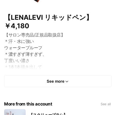
【LENALEVI リキッドペン】
￥4,180
【サロン専売品/正規品取扱店】
＊汗・水に強い
ウォータープルーフ
＊濃すぎず薄すぎず、
丁度いい濃さ
＊1本1本描き出して
眉毛の立体感の演出
リキッドペンを初めて使う方にも
See more
使いやすいです。
More from this account
See all
【スクリューブラシ】