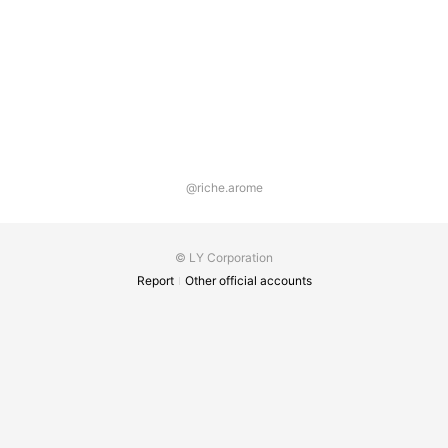
ます。 カラーセラピーで深層心理を分析し ☆ お
守りカラーとお守りアロマ ☆ をお伝えします♪
@riche.arome
© LY Corporation
Report
Other official accounts