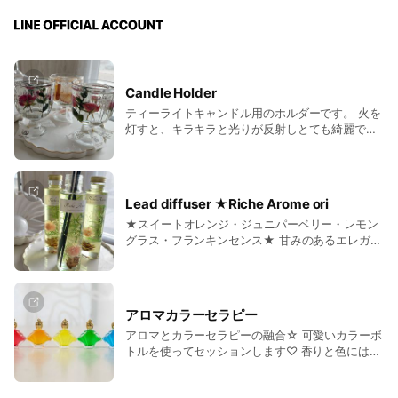
Candle Holder
ティーライトキャンドル用のホルダーです。 火を
灯すと、キラキラと光りが反射しとても綺麗です♪
インテリアとしてもとても可愛く、当店の人気商
品です☆ プレゼンの用にも喜ばれています！ ★
写真はイメージですのでお届け商品と多少デザイ
ンが異なる場合がございます。
Lead diffuser ★Riche Arome ori
★スイートオレンジ・ジュニパーベリー・レモン
グラス・フランキンセンス★ 甘みのあるエレガン
トな香りです♪ ハーバリウムのリードディフュー
ザーです。 実店舗では一番人気！ 合成香料を使
っていないので、ふんわりと優しい香りなのが特
徴です。 当店の人気商品です☆ デザインは３種
アロマカラーセラピー
類 ★デージー ★紫陽花/pink ★紫陽花/white ＊
アロマとカラーセラピーの融合☆ 可愛いカラーボ
強い香りがご希望の方はお控えください
トルを使ってセッションします♡ 香りと色には実
は深い関係性があります。 選んだカラーの性質・
必要なアロマの性質が同じであることがよくあり