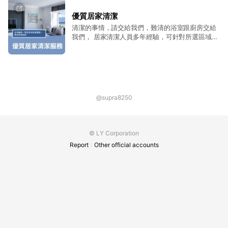
玻璃刮刀、萬向拖把、伸縮長桿，這些一般人家中
較不易擁有的。
優質居家清潔
清潔的事情，請交給我們，難清的浴室跟廚房交給
我們， 居家清潔人員多年經驗，可針對所選區域使
用專業工具清潔。 全台各地區專人到府，衛浴、廚
房、客廳、臥室均可服務，幫您打掃家裏，專人服
務，立即預約！ 網友評價公開透明。提供各種居家
服務。服務超過無數家庭。
@supra8250
© LY Corporation
Report
Other official accounts