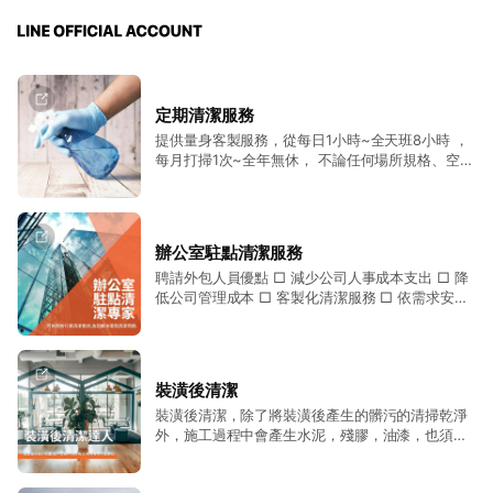
定期清潔服務
提供量身客製服務，從每日1小時~全天班8小時 ，
每月打掃1次~全年無休， 不論任何場所規格、空間
大小、都能滿足客戶的需求 。
辦公室駐點清潔服務
聘請外包人員優點 □ 減少公司人事成本支出 □ 降
低公司管理成本 □ 客製化清潔服務 □ 依需求安排
適合清潔人員 □ 專人管理服務 □ 專員支援代班 □
符合勞基法規定及保險
裝潢後清潔
裝潢後清潔，除了將裝潢後產生的髒污的清掃乾淨
外，施工過程中會產生水泥，殘膠，油漆，也須在
細清時一併去除，而且這些都是需要使用專業設備
的。 例如：洗地機、吸水機、吸塵器、安全刮刀、