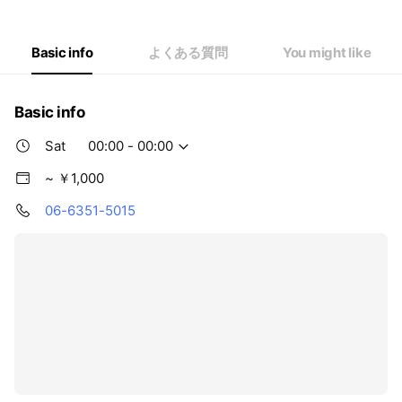
Wed
00:00 - 00:00
Thu
00:00 - 00:00
Fri
00:00 - 00:00
Basic info
よくある質問
You might like
Sat
00:00 - 00:00
Basic info
Sat
00:00 - 00:00
~ ￥1,000
06-6351-5015