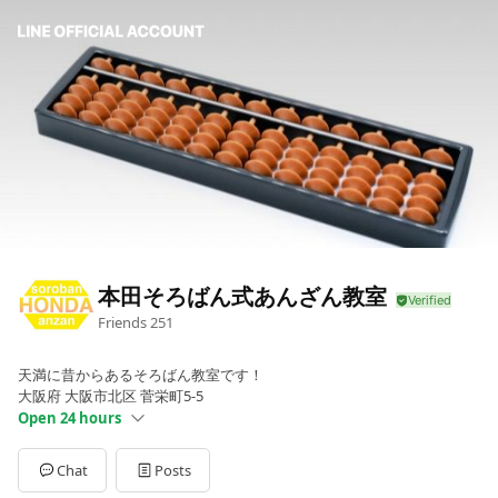
本田そろばん式あんざん教室
Friends
251
天満に昔からあるそろばん教室です！
大阪府 大阪市北区 菅栄町5-5
Open 24 hours
Sun
00:00 - 00:00
Mon
00:00 - 00:00
Chat
Posts
Tue
00:00 - 00:00