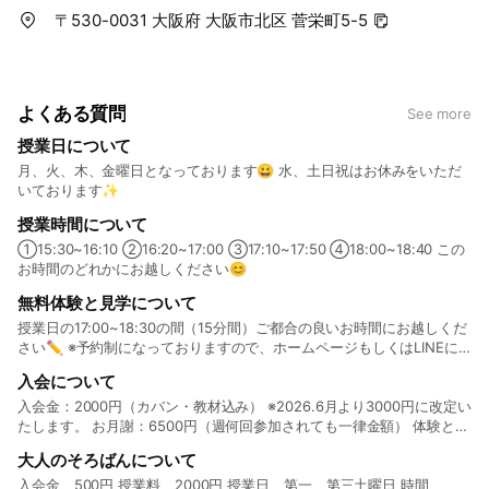
〒530-0031 大阪府 大阪市北区 菅栄町5-5
よくある質問
See more
授業日について
月、火、木、金曜日となっております😀 水、土日祝はお休みをいただ
いております✨
授業時間について
①15:30~16:10 ②16:20~17:00 ③17:10~17:50 ④18:00~18:40 この
お時間のどれかにお越しください😊
無料体験と見学について
授業日の17:00~18:30の間（15分間）ご都合の良いお時間にお越しくだ
さい✏ ※予約制になっておりますので、ホームページもしくはLINEに
てご予約ください。
入会について
入会金：2000円（カバン・教材込み） ※2026.6月より3000円に改定い
たします。 お月謝：6500円（週何回参加されても一律金額） 体験と見
学後詳しくご説明させていただきます✨ 詳しくはホームページをご覧
大人のそろばんについて
ください❗
入会金 500円 授業料 2000円 授業日 第一、第三土曜日 時間