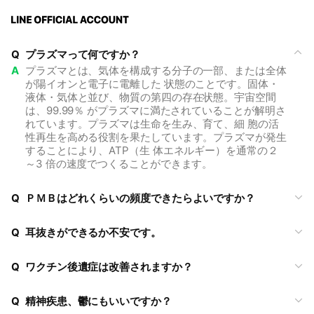
Q
プラズマって何ですか？
A
プラズマとは、気体を構成する分子の一部、または全体
が陽イオンと電子に電離した 状態のことです。固体・
液体・気体と並び、物質の第四の存在状態。宇宙空間
は、99.99％ がプラズマに満たされていることが解明さ
れています。プラズマは生命を生み、育て、細 胞の活
性再生を高める役割を果たしています。プラズマが発生
することにより、ATP（生 体エネルギー）を通常の２
～3 倍の速度でつくることができます。
Q
ＰＭＢはどれくらいの頻度できたらよいですか？
Q
耳抜きができるか不安です。
Q
ワクチン後遺症は改善されますか？
Q
精神疾患、鬱にもいいですか？