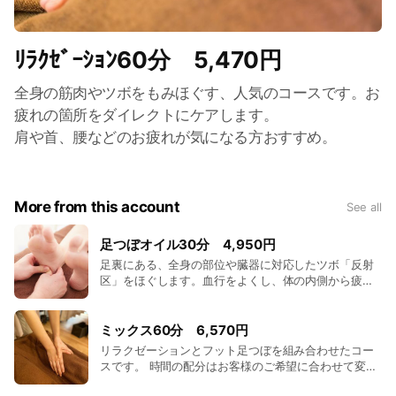
ﾘﾗｸｾﾞｰｼｮﾝ60分 5,470円
全身の筋肉やツボをもみほぐす、人気のコースです。お
疲れの箇所をダイレクトにケアします。
肩や首、腰などのお疲れが気になる方おすすめ。
More from this account
See all
足つぼオイル30分 4,950円
足裏にある、全身の部位や臓器に対応したツボ「反射
区」をほぐします。血行をよくし、体の内側から疲れ
をケアする人気コースです。 足の冷えやむくみにお悩
みの方にもおすすめ。
ミックス60分 6,570円
リラクゼーションとフット足つぼを組み合わせたコー
スです。 時間の配分はお客様のご希望に合わせて変え
られます。