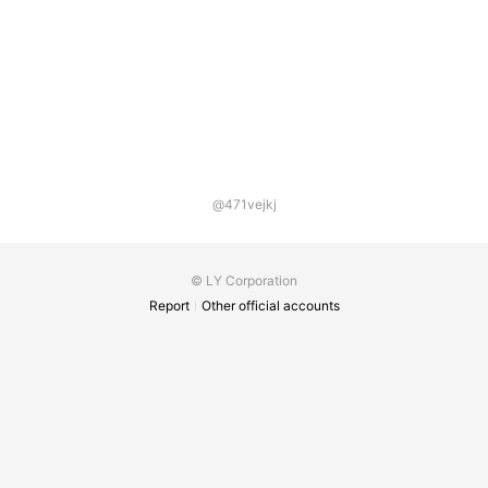
となります。 お得にご購入いただけるセットリン
グプランをぜひご利用ください。 【ご確認事項】
婚約指輪と結婚指輪（2本）のうち、後からご購
入いただいた商品代金から10%をお値引きいたし
ます。 3本同時にご購入いただく場合は、婚約指
輪と結婚指輪（2本）の高い方の商品代金から10%
をお値引きいたします。 ※婚約指輪はダイヤモン
ドを含めた価格からのお値引き、結婚指輪は2本
合計の価格からのお値引きとなります。お値引き
の上限は55,000円となります。 ※購入順番は問わ
ず、同時購入でなくても適応されます。 ※10％の
@471vejkj
お値引き対象となる指輪のお買い上げ金額が
165,000円以上で適用となります。 ※セットリン
グプランの特典内容は予告なく変更となる場合が
ございます。予めご了承ください。
© LY Corporation
Report
Other official accounts