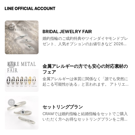
BRIDAL JEWELRY FAIR
婚約指輪のご成約特典やツインダイヤモンドプレ
ゼント、人気オプションのお値引きなど 2026年6
月1日～8月31日までの期間にご成約のお客様へ特
別な特典をご用意いたしました。
金属アレルギーの方でも安心の対応素材の
フェア
金属アレルギーは体質に関係なく「誰でも突然に
起こる可能性がある」と言われます。 アトリエク
ラムでは、金属アレルギーを起こしにくい対応素
材を数多く取り扱っております。 期間中に対象の
素材で指輪をご成約いただいた方へ、最大22,000
円のお値引きとなる特別な特典をご用意いたしま
セットリングプラン
した。
CRAMでは婚約指輪と結婚指輪をセットでご購入
いただく方へお得なセットリングプランをご用意
しております。 結婚指輪(2本)と婚約指輪(1本)の
トータル3本のご購入で最大55,000円のお値引き