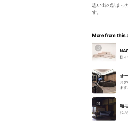
思い出の詰まっ
す。
More from this
NA
様々
オ
お客
ます
和モ
和の