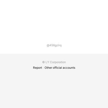
@456gzlrq
© LY Corporation
Report
Other official accounts