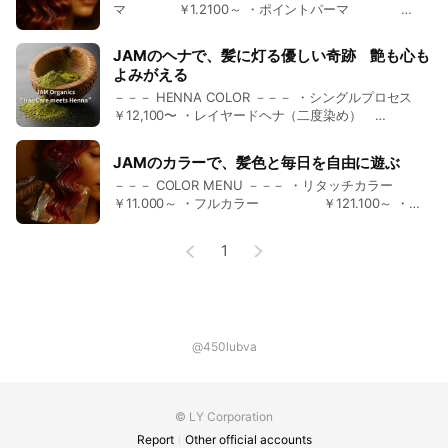
マ ￥1.2100～ ・ポイントパーマ
￥8.800～ ・ストレートパーマ
📌お客様の髪質や状態、施術内容により
￥22.000～ ※ポイントパーマ価格設定あります
JAMのヘナで、髪に灯る優しい奇跡 艶も心も
表示料金と異なる場合があります
📌髪質・施術内容により料金が変動する場合がありま
よみがえる
す
－－－ HENNA COLOR －－－ ・シングルプロセス
￥12,100〜 ・レイヤードヘナ（二度染め）
￥19,800〜 ・塗りっぱなしヘナ（塗布のみ）
￥3,080〜 📌「美らヘナメニュー」もご用意していま
JAMのカラーで、髪色と毎日を自由に遊ぶ
す！ 📌シャンプー込み 📌髪質・施術内容により料金
－－－ COLOR MENU －－－ ・リタッチカラー
が変動する場合があります
￥11.000～ ・フルカラー ￥121.100～ ・ハ
イライト／ローライト ・ダブルカラー インナーカ
ラー *価格設定あります ・マニキュアカラ
1
ー ￥11.000～ 📌髪質・施術内容により料金が変動
する場合があります 📌その他メニューもご用意してい
ます
@450lubva
© LY Corporation
Report
Other official accounts