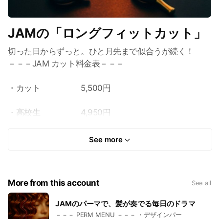
JAMの「ロングフィットカット」
切った日からずっと。ひと月先まで似合うが続く！
－－－JAM カット料金表－－－
・カット 5,500円
・高校生 4,950円
・中学生 4,730円
See more
・小学生 4,400円
More from this account
See all
・幼児 3,300円
JAMのパーマで、髪が奏でる毎日のドラマ
📌簡単なシャンプーが含まれます
－－－ PERM MENU －－－ ・デザインパー