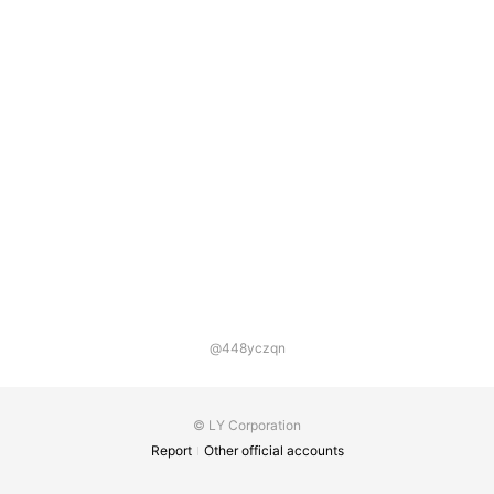
@448yczqn
© LY Corporation
Report
Other official accounts