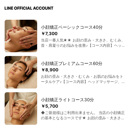
小顔矯正ベーシックコース40分
￥7,300
当店一番人気★★ お顔の歪み・大きさ、むくみ、
首・肩凝りのお悩みを改善♪【コース内容】ヘッド
マッサージ、小顔矯正、フェイス＋首＋デコルテ
マッサージ ※施術時間は40分となります。 ※表示
料金はご新規様の初回価格です。 ※工藤代表の施
小顔矯正プレミアムコース60分
術料金40,000円(税込)
￥8,900
お顔の歪み・大きさ・むくみ・お肌のお悩みをト
ータルケア♪【コース内容】ヘッドマッサージ、小
顔矯正、フェイス＆首＆デコルテマッサージ、美
肌パック ※施術時間は60分となります。 ※表示料
金はご新規様の初回価格です。 ※工藤代表の施術
小顔矯正ライトコース30分
料金60,000円(税込)
￥5,700
◆ご新規様はご利用出来ません。 当店の小顔矯正
の基本となるコースです★ お顔の歪み・大きさが
気になる方にオススメ♪【コース内容】ヘッドマッ
サージ、小顔矯正、フェイスマッサージ ※施術時