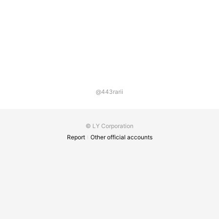
間は30分となります。 ※表示料金はご新規様の初
回価格です。 ※工藤代表の施術料金30,000円(税
込)
@443rarii
© LY Corporation
Report
Other official accounts