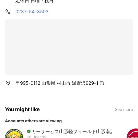
定休日 日曜・祝日
場で行う事により、ハイクオリティかつリーズナブルな価
格を実現しています！！
0237-54-3503
当社では高品質な外資系塗料を使用しておりますので光沢
には自信アリ☆鈑金・塗装の事なら地元で実績のある当工
場へお任せください！(*^^*)
〒995-0112 山形県 村山市 湯野沢929-1
You might like
See more
Accounts others are viewing
カーサービス山形軽フィールド山形南店
691 friends