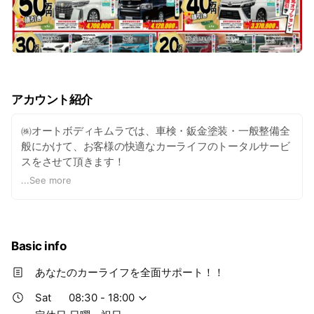
アカウント紹介
㈱オートボディキムラでは、車検・鈑金塗装・一般整備全
般にかけて、お客様の快適なカーライフのトータルサービ
スをさせて頂きます！
...
See more
当社ではどのような車の事故に対しても対応できるよう、
フレーム修正機や４輪アライメントテスタなど、より高品
質な技術とサービスを提供しております。
Basic info
また、熟練整備士による確かな技術でお客様の愛車を心を
込めて整備させていただきます。
あなたのカーライフを全面サポート！！
Sat
08:30 - 18:00
さらに、小さなキズから事故車まであらゆる作業を自社工