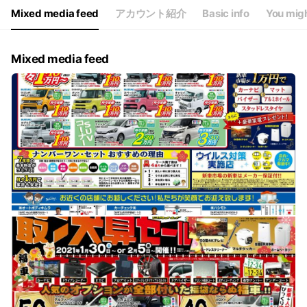
Mixed media feed
アカウント紹介
Basic info
You migh
Mixed media feed