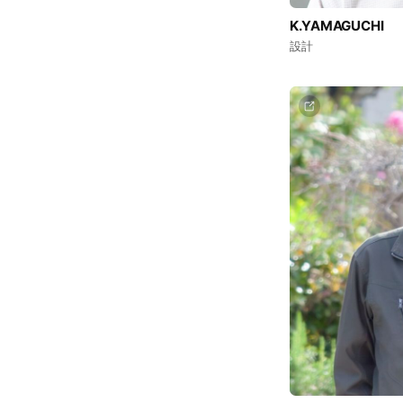
K.YAMAGUCHI
設計