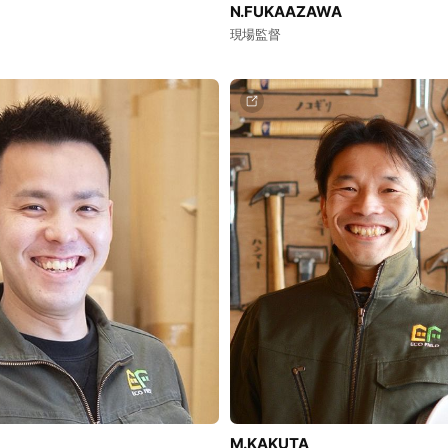
N.FUKAAZAWA
現場監督
M.KAKUTA