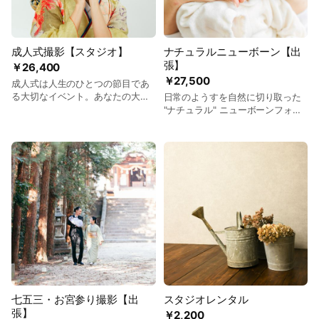
成人式撮影【スタジオ】
ナチュラルニューボーン【出
張】
￥26,400
￥27,500
成人式は人生のひとつの節目であ
る大切なイベント。あなたの大切
日常のようすを自然に切り取った
な思い出を残すお手伝いをいたし
"ナチュラル" ニューボーンフォト
ます。 □写真データ 20カット以
赤ちゃんの表情や動きといった新
上 （明るさや色を補正したデータ
生児ならではの姿や、赤ちゃんを
を後日クラウドにてお渡し。その
お世話しているパパ・ママの日常
ままスマホにダウンロード可能で
の様子を撮影します。 □写真デー
す。）
タ 50カット以上 （明るさや色を
補正したデータを後日クラウドに
てお渡し。そのままスマホにダウ
ンロード可能です。）
七五三・お宮参り撮影【出
スタジオレンタル
張】
￥2,200