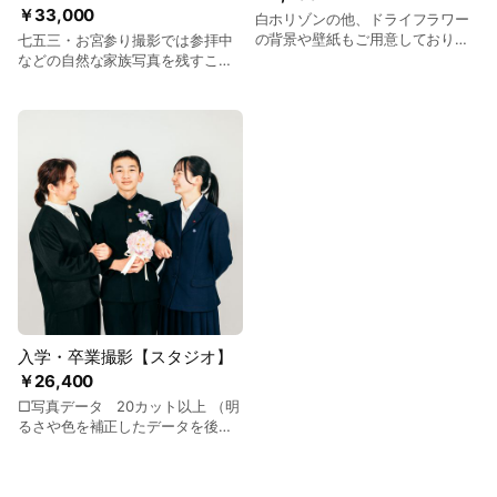
￥33,000
白ホリゾンの他、ドライフラワー
の背景や壁紙もご用意しておりま
七五三・お宮参り撮影では参拝中
す。 人物・商品の写真・映像撮影
などの自然な家族写真を残すこと
にもおすすめですし、ワークショ
ができます。 家族の誰かが撮影を
ップなどにもご利用頂けます。 ■
担当すると、家族全員揃った写真
撮影機材 ・フルサイズミラーレス
を撮ることができません。その
カメラ（Canon EOS R5） ・ズー
点、出張撮影サービスなら、プロ
ムレンズ（Canon RF24-70ｍｍ
のカメラマンにお参り中のさまざ
Ｆ2.8） ・単焦点レンズ（Canon
まなシーンを、自然光を使って美
RF100mm F2.8） ・広角レンズ
しく撮影できます。 □写真デー
（Canon RF15-35mm F2.8） ・
タ 50カット以上 （明るさや色を
望遠レンズ（Canon RF100m-
補正したデータを後日クラウドに
400m F5.6-8） ・ストロボライト
てお渡し。そのままスマホにダウ
・三脚 ・バックスクリーン（ホワ
ンロード可能です。）
イト・グリーン・ブルー） ・レフ
板 ・撮影代（マンフロット
220） ■その他設備 ・着替えスペ
入学・卒業撮影【スタジオ】
ース ・メイクスペース ・電源・コ
ンセント（4個）​
￥26,400
□写真データ 20カット以上 （明
るさや色を補正したデータを後日
クラウドにてお渡し。そのままス
マホにダウンロード可能です。）