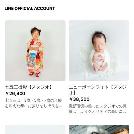
七五三撮影【スタジオ】
ニューボーンフォト【スタジ
オ】
￥26,400
￥38,500
七五三は、3歳・5歳・7歳の年齢
を迎えた年にお参りをし成長を祝
撮影環境の整ったスタジオでの撮
う行事。 お子さまの記念すべき晴
影は、よりクオリティの高いニュ
れ姿を撮影いたします。 □写真デ
ーボーンフォトに仕上がります。
ータ 20カット以上 （明るさや色
スタジオのおしゃれなインテリア
を補正したデータを後日クラウド
や小物が、赤ちゃんをバリエーシ
にてお渡し。そのままスマホにダ
ョン豊かに彩ります。 貸切の落ち