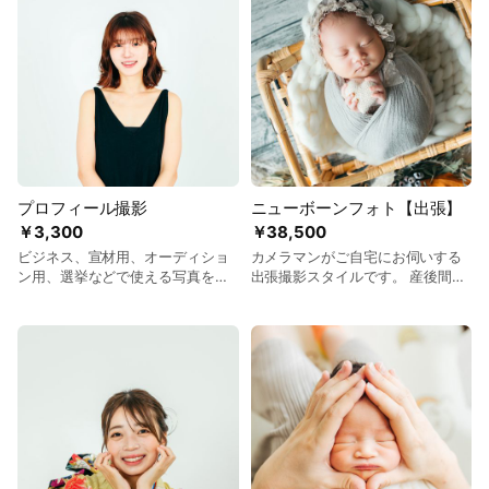
ウンロード可能です。）
着いた空間で撮影をするので、他
のお客様との接触も心配ありませ
ん。 □写真データ 20カット以上
（明るさや色を補正したデータを
後日クラウドにてお渡し。そのま
まスマホにダウンロード可能で
す。）
プロフィール撮影
ニューボーンフォト【出張】
￥3,300
￥38,500
ビジネス、宣材用、オーディショ
カメラマンがご自宅にお伺いする
ン用、選挙などで使える写真を撮
出張撮影スタイルです。 産後間も
影できます。 ご納得の1枚が撮影
ないママや赤ちゃんがリラックス
できるまで、何度でもお撮り直し
しやすい環境でお過ごしいただけ
いたします。 お客様の魅力を引き
ます。 撮影に必要な小物はすべて
出すお手伝いをいたします。
こちらでご用意いたします。 □写
真データ 20カット以上 （明るさ
や色を補正したデータを後日クラ
ウドにてお渡し。そのままスマホ
にダウンロード可能です。）