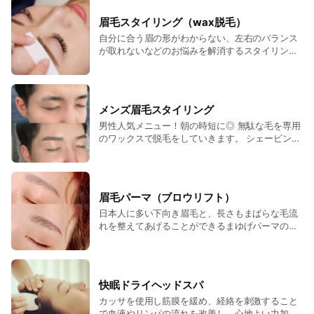
ラル思考の方にオススメ。さらに、カラートリー
トメントをすることで、毛先まで黒々しくツヤを
眉毛スタイリング（wax脱毛）
出し、最大限長いまつげにみせてくれます。
自分に合う眉の形がわからない、左右のバランス
が取れないなどのお悩みを解消するスタイリング
メニュー！黄金比や骨格、ご希望に合わせて眉毛
をデザインし、無駄な毛を専用のワックスで脱毛
をしていきます。 余分な産毛も処理できるので目
元がワトーン明るく、さらに綺麗なベースができ
メンズ眉毛スタイリング
るので毎朝のメイクも楽ちんに♪
男性人気メニュー！朝の時短に◎ 無駄な毛を専用
のワックスで脱毛をしていきます。 シェービング
や毛抜きよりも、長持ちし、清潔感のある眉毛に
仕上げていきます。
眉毛パーマ（ブロウリフト）
日本人に多い下向き眉毛と、長さもまばらな毛流
れを整えてあげることができるまゆげパーマのメ
ニュー！ 下向きの眉毛を上げるとお顔の見え方が
変わってきたり、眉毛自体が美しく見えてきま
す。毛の濃さも均一になることで、メイクも楽に
なってきます。
快眠ドライヘッドスパ
カッサを使用し筋膜を緩め、経絡を刺激すること
で血液やリンパの流れを改善し、心地よい力加減