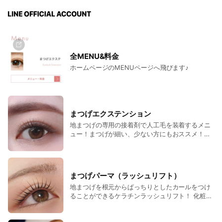
全MENU&料金
ホームページのMENUページへ飛びます♪
まつげエクステンション
地まつげの専用の接着剤で人工毛を装着するメニ
ュー！まつげが細い、少ない方にもおススメ！シ
ングルラッシュ・フラットラッシュ・カラーラッ
シュ・ボリュームラッシュ・リフトアップラッシ
ュなど豊富なマツエクメニューでなりたい目元
に！
まつげパーマ（ラッシュリフト）
地まつげを根元からぱっちりとしたカールをつけ
ることができるケラチンラッシュリフト！ 化粧品
認可ケラチン入りのリフト剤を使用し、お仕事
上、まつげエクステが付けられない方や、ナチュ