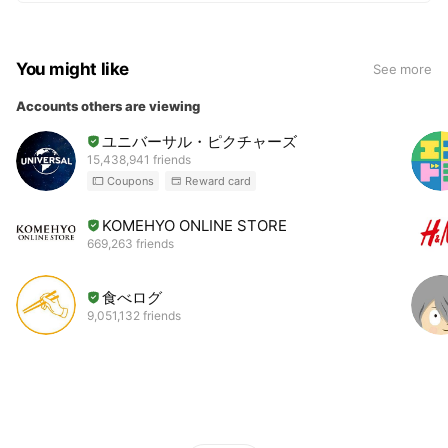
You might like
See more
Accounts others are viewing
ユニバーサル・ピクチャーズ
15,438,941 friends
Coupons
Reward card
KOMEHYO ONLINE STORE
669,263 friends
食べログ
9,051,132 friends