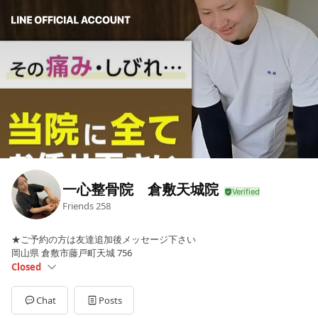
一心整骨院 倉敷天城院
Friends
258
★ご予約の方は友達追加後メッセージ下さい
岡山県 倉敷市藤戸町天城 756
Closed
Sun
Closed
Mon
09:00 - 20:00
Chat
Posts
Tue
09:00 - 20:00