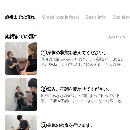
Wed
09:00 - 13:00
Thu
09:00 - 20:00
Fri
09:00 - 20:00
施術までの流れ
Mixed media feed
Basic info
Social 
Sat
09:00 - 20:00
水曜日午後、日曜、祝日は休診となります。
施術までの流れ
See more
①身体の状態を教えてください。
問診票に症状やお困りのこと、不調など。 あなた
のお身体について記入して頂きます。 どんな些細
なことでも大丈夫です。 気になる事はすべてご記
入ください。 それがあなたの症状やお悩みの改善
に繋がります。 問診票の記入をして頂いた後にカ
ウンセリングで詳しくお話を聞かせてください。
②悩み、不調を聞かせてください。
現在のあなたの症状、不調によって困っている
事。 症状や不調によってできなくなった事。 改
善したらやりたい事。 とりあえず今の症状や不調
だけを良くしたい。 など、あなたの今の身体の状
態や気持ちについて、 「どうしていきたいか」
を私たちに具体的に教えて頂ければ幸いです。 一
③身体の検査を行います。
心整骨院では、 「あなたと一緒にゴールを設定」