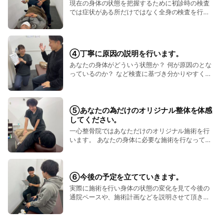
現在の身体の状態を把握するために初診時の検査
していきます。 一心整骨院と二人三脚でゴールに
では症状がある所だけではなく全身の検査を行っ
向かっていきましょう。
ていきます。 その際に背骨の歪みや骨盤の歪みな
ど日常生活で発生する症状や不調の根本原因を探
っていきます。 根本原因を特定した上で症状や不
調、お悩みがどの程度回復できるのか？ 現状の状
④丁寧に原因の説明を行います。
態はどうなっているのか？ など、あなたの身体の
あなたの身体がどういう状態か？ 何が原因のとな
癖や使い方、生活習慣などを把握していきます。
っているのか？ など検査に基づき分かりやすく丁
寧に説明を行なっていきます。 原因や身体の状態
の説明はもちろん、今後放置しているとどうなる
か？ あなたの身体の状態が回復するまでの見込み
期間。 そしてあなたの身体を改善するために必要
⑤あなたの為だけのオリジナル整体を体感
な施術と方針などを詳しく丁寧に説明していきま
してください。
す。 不安や疑問点があればお気軽にご質問くださ
一心整骨院ではあなただけのオリジナル施術を行
い。
います。 あなたの身体に必要な施術を行なってい
きます。 一緒に設定したゴールに到達するための
施術です。 よくお客様から、 「気持ちが良くて
寝てた」 「血流が良くなったのが分かる」 「自
分の身体じゃないみたい」 などのお声を頂きま
⑥今後の予定を立てていきます。
す。 身体の状態が変化していく事を楽しみながら
実際に施術を行い身体の状態の変化を見て今後の
施術を受けて頂ければと思います。
通院ペースや、施術計画などを説明させて頂きま
す。 無理な通院の強要や、回数券の押し売りは行
いませんのでご安心ください。 あなたに合った通