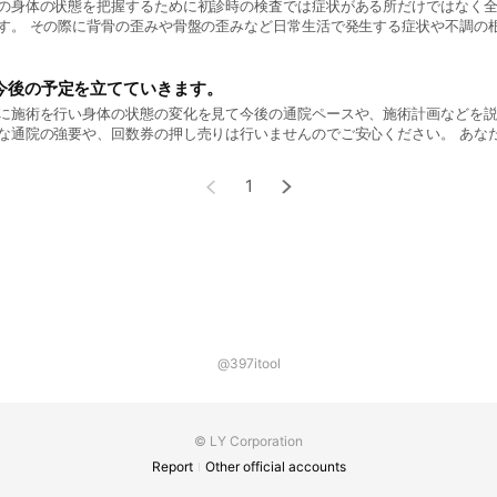
の身体の状態を把握するために初診時の検査では症状がある所だけではなく
す。 その際に背骨の歪みや骨盤の歪みなど日常生活で発生する症状や不調の
。 根本原因を特定した上で症状や不調、お悩みがどの程度回復できるのか？ 
るのか？ など、あなたの身体の癖や使い方、生活習慣などを把握していきま
今後の予定を立てていきます。
に施術を行い身体の状態の変化を見て今後の通院ペースや、施術計画などを
な通院の強要や、回数券の押し売りは行いませんのでご安心ください。 あな
ターケアをお伝えさせて頂きます。
1
@397itool
© LY Corporation
Report
Other official accounts