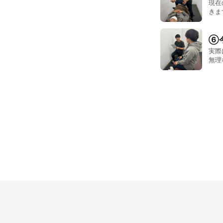
現在
きま
ます
てい
⑥
実際
無理
アフ