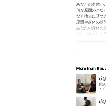
あなたの身体が
何が原因のとな
など検査に基づ
原因や身体の状
あなたの身体の
そしてあなたの
す。
不安や疑問点が
More from this
①
問診
とで
ます
③