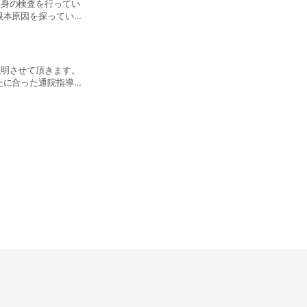
全身の検査を行ってい
一心整骨院ではあなただけのオリ
根本原因を探っていき
す。 一緒に設定したゴールに到
現状の状態はどうなっ
「血流が良くなったのが分かる」
す。
が変化していく事を楽しみなが
説明させて頂きます。
たに合った通院指導と