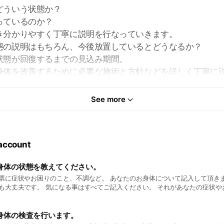
どういう状態か？
っているのか？
き分かりやすく丁寧に説明を行なっていきます。
態の説明はもちろん、今後放置しているとどうなるか？
状態が回復するまでの見込み期間。
身体を改善するために必要な施術と方針などを詳しく丁寧に
あればお気軽にご質問ください。
See more
 account
身体の状態を教えてください。
票に症状やお困りのこと、不調など。 あなたのお身体について記入して頂きま
も大丈夫です。 気になる事はすべてご記入ください。 それがあなたの症状や
。 問診票の記入をして頂いた後にカウンセリングで詳しくお話を聞かせてく
身体の検査を行います。