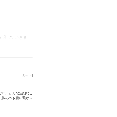
説明していきま
See all
②悩み、不調を聞かせてく
す。 どんな些細なこ
現在のあなたの症状、不調によっ
お悩みの改善に繋がり
やりたい事。 とりあえず今の症
ださい。
ついて、 「どうしていきたいか
「あなたと一緒にゴールを設定」
う。
⑤あなたの為だけのオリジ