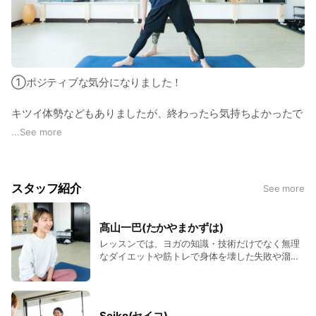
①ポジティブな気分になりました！
キツイ体勢などもありましたが、終わったら気持ちよかったで
す。
...
See more
瞑想中リラックスしながらもポジティブな事が思い浮かんでき
ました。
スタッフ紹介
See more
40代女性 会社員
髙山一巴(たかやまかずは)
レッスンでは、ヨガの知識・技術だけでなく無理
②初めてヨガに参加しました！
なダイエットや筋トレで身体を壊した失敗や溜め
込んだ不調の改善方法、ヨガを習慣化したことで
の変化等、経験から学んだことも共有させていた
ヨガのレッスンは初めてで不安でしたが、分かりやすく教えて
だきます。 ちなみに私は「筋肉がペラペラだね
いただき1時間があっという間でした。
笑」とお医者様に言われてしまう筋肉の持ち主で
Seiko(セイコ)