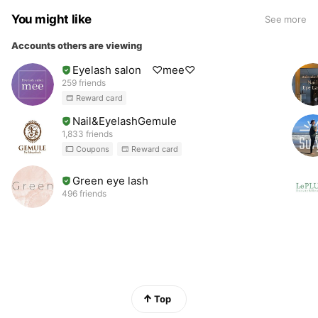
You might like
See more
Accounts others are viewing
Eyelash salon ♡mee♡
259 friends
Reward card
Nail&EyelashGemule
1,833 friends
Coupons
Reward card
Green eye lash
496 friends
Top