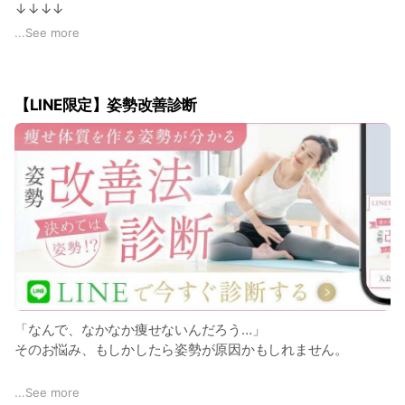
↓↓↓↓
https://threehappiness-gym.work/company/
...
See more
*実施していない店舗もあり
【LINE限定】姿勢改善診断
「なんで、なかなか痩せないんだろう…」
そのお悩み、もしかしたら姿勢が原因かもしれません。
✅ まず30秒、試してみてください！
...
See more