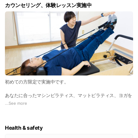
カウンセリング、体験レッスン実施中
・肩こり、腰痛、更年期症状などの身体の不調を改善したい
・産後の骨盤を調整したい
・グループレッスンだと効果を実感出来なかった
・オンラインレッスンを行ったがうまく出来なかった
・筋トレせずにダイエットしたい
初めての方限定で実施中です。
あなたに合ったマシンピラティス、マットピラティス、ヨガを
提案させて頂きます。
...
See more
無理な勧誘などはございませんので、ご安心ください。
Health & safety