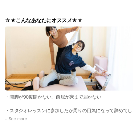
友だち追加するだけで、あなたの姿勢タイプが今すぐわかる無
料診断をプレゼント🎁
むずかしい操作なし。
☆★こんなあなたにオススメ★☆
アプリのダウンロードも不要。
LINEで気軽にポチッとするだけでOKです！
💡 こんな方におすすめ
何度ダイエットしてもリバウンドしてしまう方
運動しているのになかなか痩せない方
姿勢が悪いと言われたことがある方
🌸 診断後は…
あなたの姿勢タイプに合わせた
・開脚が90度開かない、前屈が床まで届かない
「痩せ体質をつくる姿勢改善法」をご提案！
スタジオへのご見学・体験予約も
・スタジオレッスンに参加したが周りの目気になって辞めてし
LINEから簡単に受け付けています😊
まった
...
See more
まずは気軽に「診断スタート」してみてくださいね！
・人間関係が嫌でスタジオやジムを辞めてしまった
所要時間はたったの30秒です⏱️