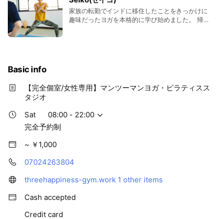
大概のボールは顔で受け止める運動音痴ですが、
歴史や呼吸のなど背景を知ってから実際のレッスンに入ること
家族の転勤でインドに移住したことをきっかけに
9年以上ヨガを継続できています。 なので気兼ね
趣味だったヨガを本格的に学び始めました。 帰国
で意識して取り組むことができました。
なくレッスンにご参加くださいね。 ピラティスの
後の現在はスタジオやオンラインでクラスを担当
レッスンも担当しています。 【保有資格】 全米
するとともにヨガの学びを続けています。 ヨガの
ヨガアライアンス（RYT200） 一般社団法人国際
20代女性 会社員
素晴らしいところは単なるスポーツではなく生き
ホリスティックセラピー協会認定オンラインヨガ
方そのものだということ。 私自身、運動が苦手で
インストラクター2級 3hapi認定ピラティスインス
体が硬いこともありコンプレックスを感じていま
トラクター
Basic info
したが、 ヨガを続けるうちに体の硬さは関係ない
ことに気づきました。 それよりももっと深いとこ
【完全個室/女性専用】マンツーマンヨガ・ピラティスス
ろにあるヨガの魅力をお伝えできればと思ってい
タジオ
ます。 ヨガで体も心も整えていきましょう！
【保有資格】 Namah Shivaya Yoga 認定講師
Sat
08:00 - 22:00
(RYT500) シニアヨガTT修了 ヨーガニドラTT修
了 3hapi認定ピラティスインストラクター
完全予約制
~ ￥1,000
07024263804
threehappiness-gym.work
1 other items
Cash accepted
Credit card