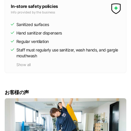
In-store safety policies
Info provided by the business
Sanitized surfaces
Hand sanitizer dispensers
Regular ventilation
Staff must regularly use sanitizer, wash hands, and gargle
mouthwash
Show all
お客様の声