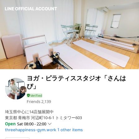
ヨガ・ピラティススタジオ「さんは
ぴ」
Friends
2,139
埼玉県中心に14店舗展開中
東京都 青梅市 河辺町10-6-1 トミタワー603
Open
Sat 08:00 - 22:00
threehappiness-gym.work
1 other items
Sun
08:00 - 22:00
Mon
08:00 - 22:00