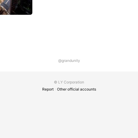
@grandunity
© LY Corporation
Report
Other official accounts