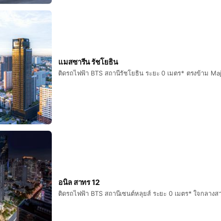
แมสซารีน รัชโยธิน
ติดรถไฟฟ้า BTS สถานีรัชโยธิน ระยะ
อนิล สาทร 12
ติดรถไฟฟ้า BTS สถานีเซนต์หลุยส์ ระยะ 0 เมตร* ใจกลางส