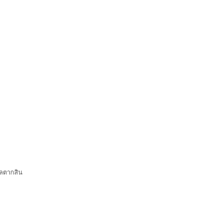
ลตากสิน