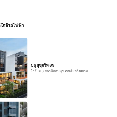
ใกล้รถไฟฟ้า
บลู สุขุมวิท 89
ใกล้ BTS สถานีอ่อนนุช ต่อเดียวถึงสยาม