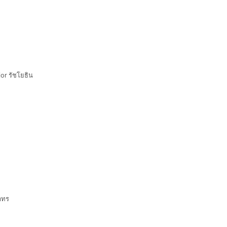
 0 เมตร* ตรงข้าม Major รัชโยธิน
าทร