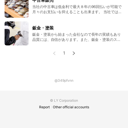
中古車販売
当社の中古車は低金利で最大８年の96回払いが可能で
月々のお支払いを抑えることも出来ます。 当社ではお
客様のご要望を承り、最もご納得いただける車種やオ
プション品、サービスの提案をさせていただきます！
鈑金・塗装
鈑金・塗装から始まった会社なので長年の実績もあり
品質には、自信があります。また、鈑金・塗装のスペ
シャリストが在籍しておりますのでお客様のご希望に
添えるような作業が可能です。 事故はもちろん、少し
1
の擦り傷やオリジナルカスタムカーを作成したいとい
う方もぜひ当社にお任せください。
@349pfvnn
© LY Corporation
Report
Other official accounts