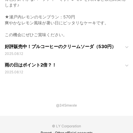
します♪
★瀬戸内レモンのモンブラン：570円
爽やかなレモン風味が暑い日にピッタリなケーキです。
この機会にぜひご賞味ください。
好評販売中！プルコーヒーのクリームソーダ（530円）
2025.08.12
雨の日はポイント2倍？！
2025.08.12
@345mwxle
© LY Corporation
Report
Other official accounts