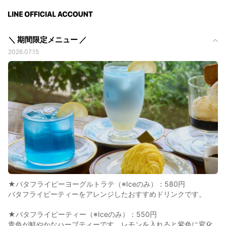
＼ 期間限定メニュー ／
2026.07.15
★バタフライピーヨーグルトラテ（※Iceのみ）：580円
バタフライピーティーをアレンジしたおすすめドリンクです。
★バタフライピーティー（※Iceのみ）：550円
青色が鮮やかなハーブティーです。レモンを入れると紫色に変化